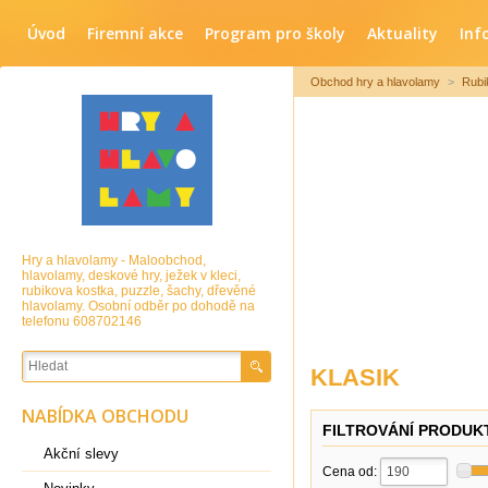
Úvod
Firemní akce
Program pro školy
Aktuality
Inf
Obchod hry a hlavolamy
>
Rubi
Hry a hlavolamy - Maloobchod,
hlavolamy, deskové hry, ježek v kleci,
rubikova kostka, puzzle, šachy, dřevěné
hlavolamy. Osobní odběr po dohodě na
telefonu 608702146
KLASIK
NABÍDKA OBCHODU
FILTROVÁNÍ PRODUK
Akční slevy
Cena od: