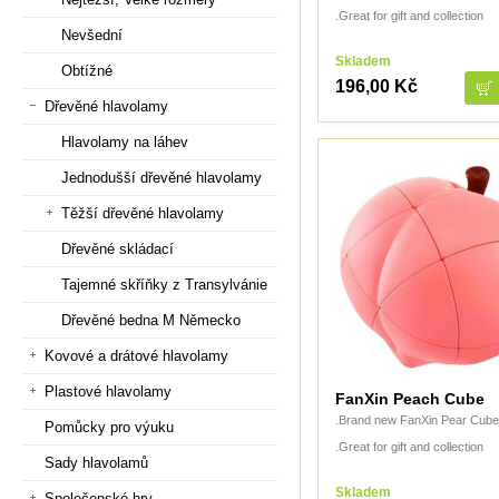
.Great for gift and collection
Nevšední
Skladem
Obtížné
196,00 Kč
Dřevěné hlavolamy
Hlavolamy na láhev
Jednodušší dřevěné hlavolamy
Těžší dřevěné hlavolamy
Dřevěné skládací
Tajemné skříňky z Transylvánie
Dřevěné bedna M Německo
Kovové a drátové hlavolamy
Plastové hlavolamy
FanXin Peach Cube
.Brand new FanXin Pear Cube
Pomůcky pro výuku
.Great for gift and collection
Sady hlavolamů
Skladem
Společenské hry