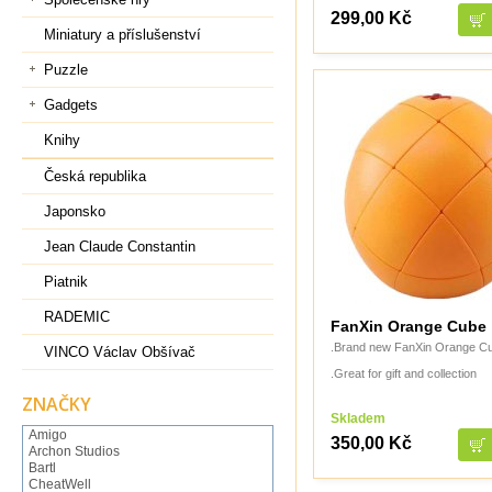
299,00 Kč
Miniatury a příslušenství
Puzzle
Gadgets
Knihy
Česká republika
Japonsko
Jean Claude Constantin
Piatnik
RADEMIC
FanXin Orange Cube
.Brand new FanXin Orange C
VINCO Václav Obšívač
.Great for gift and collection
ZNAČKY
Skladem
Amigo
350,00 Kč
Archon Studios
Bartl
CheatWell