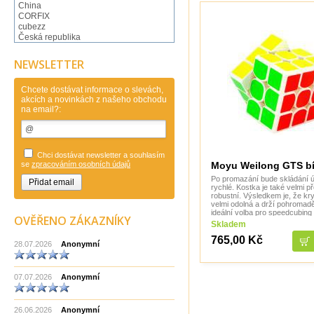
China
CORFIX
cubezz
Česká republika
Česká Republika Clever
DianSheng
NEWSLETTER
Dilemma Games
Dino Toys
DVorak Ondrej
Chcete dostávat informace o slevách,
akcích a novinkách z našeho obchodu
Eureka
na email?:
Eureka Belgium
FanXin
Flejberk spol. s r.o..
Gans Puzzle
Gigamic Francie
Chci dostávat newsletter a souhlasím
Hanayama
Moyu Weilong GTS bí
se
zpracováním osobních údajů
Hry a hlavolamy
Po promazání bude skládání 
Huzzle
rychlé. Kostka je také velmi p
Huzzle Eureka
robustní. Výsledkem je, že kry
velmi odolná a drží pohromadě
Jan Šturm umělecký kovář
ideální volba pro speedcubing
Japan
OVĚŘENO ZÁKAZNÍKY
(rychloskládání). Má vysoce
Skladem
Japonsko
Jean Claude Constantin
765,00 Kč
28.07.2026
Anonymní
Knihy cizojazyčné
Knihy české
LONPOS
07.07.2026
Anonymní
Made in China
Made in EU
Made in India CHOPRA
26.06.2026
Made in Taiwan
Anonymní