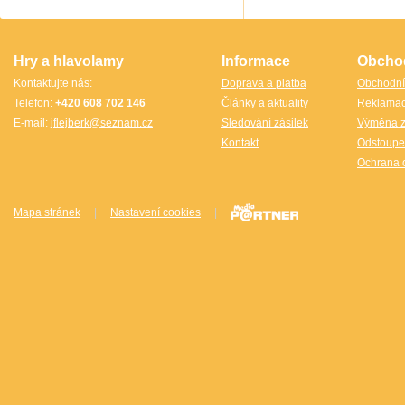
TheCubicle.us
Tobar
VINCO
VINCO Václav Obšívač
Hry a hlavolamy
Informace
Obcho
Kontaktujte nás:
Doprava a platba
Obchodní
Telefon:
+420 608 702 146
Články a aktuality
Reklama
E-mail:
jflejberk@seznam.cz
Sledování zásilek
Výměna z
Kontakt
Odstoupe
Ochrana 
Mapa stránek
|
Nastavení cookies
|