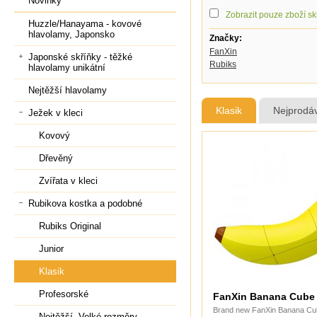
Novinky
Zobrazit pouze zboží s
Huzzle/Hanayama - kovové
hlavolamy, Japonsko
Značky:
FanXin
Japonské skříňky - těžké
Rubiks
hlavolamy unikátní
Nejtěžší hlavolamy
Klasik
Nejprodáv
Ježek v kleci
Kovový
Dřevěný
Zvířata v kleci
Rubikova kostka a podobné
Rubiks Original
Junior
Klasik
Profesorské
FanXin Banana Cube
Brand new FanXin Banana Cu
Nejtěžší, Velké rozměry