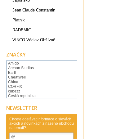
Japonsko
Jean Claude Constantin
Piatnik
RADEMIC
VINCO Václav Obšívač
ZNAČKY
Amigo
Archon Studios
Bartl
CheatWell
China
CORFIX
cubezz
Česká republika
Česká Republika Clever
DianSheng
NEWSLETTER
Dilemma Games
Dino Toys
DVorak Ondrej
Chcete dostávat informace o slevách,
akcích a novinkách z našeho obchodu
Eureka
na email?:
Eureka Belgium
FanXin
Flejberk spol. s r.o..