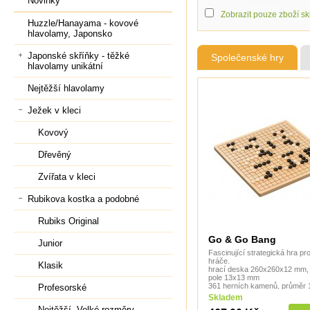
Novinky
Zobrazit pouze zboží s
Huzzle/Hanayama - kovové
hlavolamy, Japonsko
Japonské skříňky - těžké
Společenské hry
hlavolamy unikátní
Nejtěžší hlavolamy
Ježek v kleci
Kovový
Dřevěný
Zvířata v kleci
Rubikova kostka a podobné
Rubiks Original
Go & Go Bang
Junior
Fascinující strategická hra pr
hráče.
Klasik
hrací deska 260x260x12 mm, 
pole 13x13 mm
361 herních kamenů, průměr
Profesorské
světlý a černý
Skladem
Nejtěžší, Velké rozměry