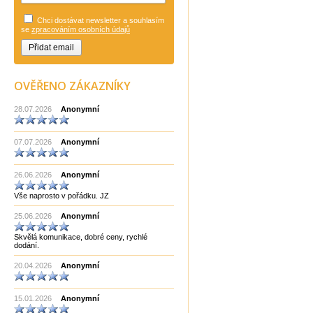
Gans Puzzle
Gigamic Francie
Chci dostávat newsletter a souhlasím
Hanayama
se
zpracováním osobních údajů
Hry a hlavolamy
Huzzle
Huzzle Eureka
Jan Šturm umělecký kovář
Japan
OVĚŘENO ZÁKAZNÍKY
Japonsko
Jean Claude Constantin
28.07.2026
Anonymní
Knihy cizojazyčné
Knihy české
LONPOS
07.07.2026
Anonymní
Made in China
Made in EU
Made in India CHOPRA
26.06.2026
Made in Taiwan
Anonymní
Manopoulos
Vše naprosto v pořádku. JZ
MF3
mf8
25.06.2026
Anonymní
MoYu
Německo
Skvělá komunikace, dobré ceny, rychlé
Německo Bartl
dodání.
Německo HCM
Německo Philos
20.04.2026
Anonymní
New Pelikan
Old Pelikan
Out of the blue
15.01.2026
Anonymní
Philos
Piatnik