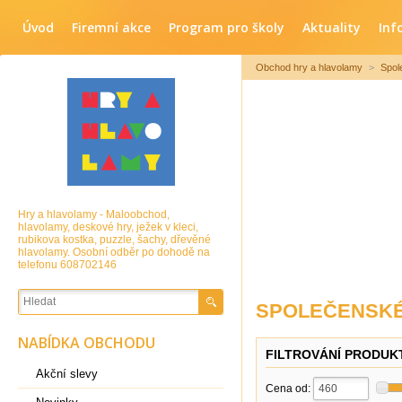
Úvod
Firemní akce
Program pro školy
Aktuality
Inf
Obchod hry a hlavolamy
>
Spol
Hry a hlavolamy - Maloobchod,
hlavolamy, deskové hry, ježek v kleci,
rubikova kostka, puzzle, šachy, dřevěné
hlavolamy. Osobní odběr po dohodě na
telefonu 608702146
SPOLEČENSKÉ
NABÍDKA OBCHODU
FILTROVÁNÍ PRODUK
Akční slevy
Cena od: