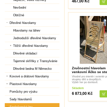
467,00 Kč
Nevšední
Obtížné
Dřevěné hlavolamy
Hlavolamy na láhev
Jednodušší dřevěné hlavolamy
Těžší dřevěné hlavolamy
Dřevěné skládací
Tajemné skříňky z Transylvánie
Zručnostní hlavolam
Dřevěné bedna M Německo
venkovní Áčko se st
Kovové a drátové hlavolamy
Vhodné pro interiér i exteriér 
skupiny dětí a dospělých.
Výběr her po domluvě.
Plastové hlavolamy
Skladem
Pomůcky pro výuku
6 873,00 Kč
Sady hlavolamů
Společenské hry