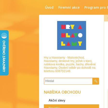
Úvod
Firemní akce
Program pro 
Hry a hlavolamy - Maloobchod,
hlavolamy, deskové hry, ježek v kleci,
rubikova kostka, puzzle, šachy, dřevěné
hlavolamy. Osobní odběr po dohodě na
telefonu 608702146
NABÍDKA OBCHODU
Akční slevy