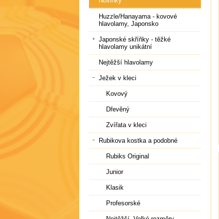
Novinky
Huzzle/Hanayama - kovové
hlavolamy, Japonsko
Japonské skříňky - těžké
hlavolamy unikátní
Nejtěžší hlavolamy
Ježek v kleci
Kovový
Dřevěný
Zvířata v kleci
Rubikova kostka a podobné
Rubiks Original
Junior
Klasik
Profesorské
Nejtěžší, Velké rozměry