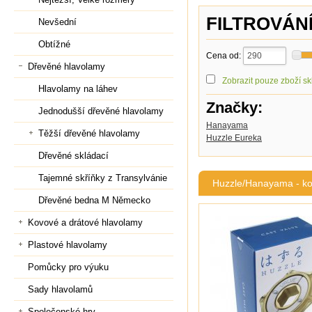
FILTROVÁN
Nevšední
Obtížné
Cena od:
Dřevěné hlavolamy
Zobrazit pouze zboží s
Hlavolamy na láhev
Značky:
Jednodušší dřevěné hlavolamy
Hanayama
Těžší dřevěné hlavolamy
Huzzle Eureka
Dřevěné skládací
Tajemné skříňky z Transylvánie
Huzzle/Hanayama - ko
Dřevěné bedna M Německo
Kovové a drátové hlavolamy
Plastové hlavolamy
Pomůcky pro výuku
Sady hlavolamů
Společenské hry