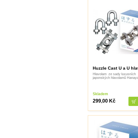
Huzzle Cast U a U hl
Hlavolam ze sady luxusních
japonských hlavolamů Hanay
Skladem
299,00 Kč