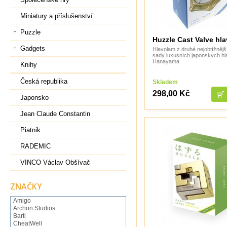
Miniatury a příslušenství
Puzzle
Huzzle Cast Valve hl
Gadgets
Hlavolam z druhé nejobtížnějš
sady luxusních japonských h
Hanayama.
Knihy
Česká republika
Skladem
298,00 Kč
Japonsko
Jean Claude Constantin
Piatnik
RADEMIC
VINCO Václav Obšívač
ZNAČKY
Amigo
Archon Studios
Bartl
CheatWell