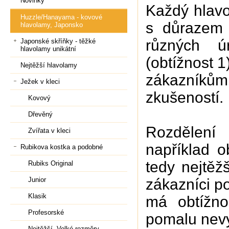
Novinky
Každý hlavo
Huzzle/Hanayama - kovové
s důrazem n
hlavolamy, Japonsko
různých ú
Japonské skříňky - těžké
hlavolamy unikátní
(obtížnost 1
Nejtěžší hlavolamy
zákazníků
Ježek v kleci
zkušeností.
Kovový
Dřevěný
Rozdělení 
Zvířata v kleci
například 
Rubikova kostka a podobné
tedy nejtěž
Rubiks Original
Junior
zákazníci p
Klasik
má obtížno
Profesorské
pomalu nevyř
Nejtěžší, Velké rozměry