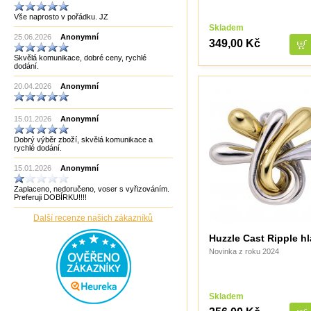
Manopoulos
Vše naprosto v pořádku. JZ
MF3
Skladem
mf8
25.06.2026
Anonymní
MoYu
349,00 Kč
Německo
Skvělá komunikace, dobré ceny, rychlé
Německo Bartl
dodání.
Německo HCM
Německo Philos
20.04.2026
Anonymní
New Pelikan
Old Pelikan
Out of the blue
15.01.2026
Anonymní
Philos
Piatnik
Dobrý výběr zboží, skvělá komunikace a
Puzzle Master Kanada
rychlé dodání.
QiYi
RADEMIC
15.01.2026
Anonymní
Recent Toys
Robetoy
Zaplaceno, nedoručeno, voser s vyřizováním.
Robetoy,Bartl
Preferuji DOBÍRKU!!!!
Rubiks
Rumunsko
Další recenze našich zákazníků
Sazka/Olympia
ShengShou
Huzzle Cast Ripple h
ShengShou)
Novinka z roku 2024
Sonic Games
Speedstack USA
Svancara
Tantrix
Skladem
Thajsko
Thajsko- Thailand wood