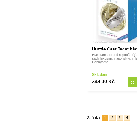
Huzzle Cast Twist hl
Hlavolam z druhé nejobtížnějš
sady luxusních japonských h
Hanayama.
Skladem
349,00 Kč
Stránka:
1
2
3
4