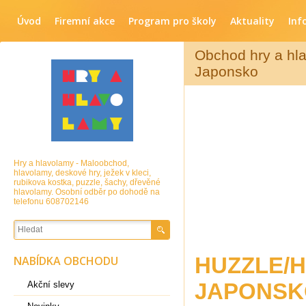
Úvod
Firemní akce
Program pro školy
Aktuality
Inf
Obchod hry a hl
Japonsko
Hry a hlavolamy - Maloobchod,
hlavolamy, deskové hry, ježek v kleci,
rubikova kostka, puzzle, šachy, dřevěné
hlavolamy. Osobní odběr po dohodě na
telefonu 608702146
HUZZLE/
NABÍDKA OBCHODU
JAPONSK
Akční slevy