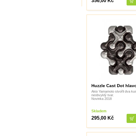
356,00 Kč
TheCubicle.us
Tobar
VINCO
VINCO Václav Obšívač
Huzzle Cast Dot hlav
Akio Yamamoto stvořil dva kus
neobvyklý tvar.
Novinka 2018
Skladem
295,00 Kč