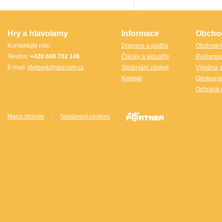
TheCubicle.us
Tobar
VINCO
VINCO Václav Obšívač
Hry a hlavolamy
Informace
Obcho
Kontaktujte nás:
Doprava a platba
Obchodní
Telefon:
+420 608 702 146
Články a aktuality
Reklama
E-mail:
jflejberk@seznam.cz
Sledování zásilek
Výměna z
Kontakt
Odstoupe
Ochrana 
Mapa stránek
|
Nastavení cookies
|