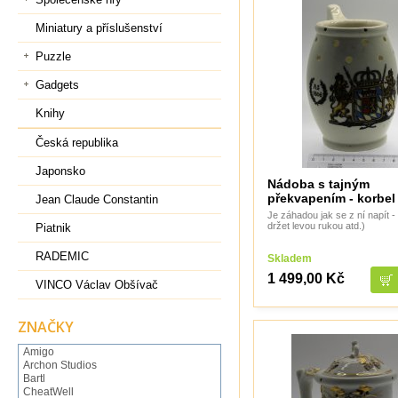
Miniatury a příslušenství
Puzzle
Gadgets
Knihy
Česká republika
Japonsko
Nádoba s tajným
překvapením - korbel
Jean Claude Constantin
Je záhadou jak se z ní napít -
držet levou rukou atd.)
Piatnik
RADEMIC
Skladem
1 499,00 Kč
VINCO Václav Obšívač
ZNAČKY
Amigo
Archon Studios
Bartl
CheatWell