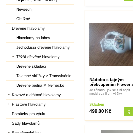
Nevšední
Obtížné
Dřevěné hlavolamy
Hlavolamy na láhev
Jednodušší dřevěné hlavolamy
Těžší dřevěné hlavolamy
Dřevěné skládací
Tajemné skříňky z Transylvánie
Nádoba s tajným
překvapením Flower 
Dřevěné bedna M Německo
Je záhadou jak se z ní napít
model cca 8 cm výšky
Kovové a drátové hlavolamy
Plastové hlavolamy
Skladem
499,00 Kč
Pomůcky pro výuku
Sady hlavolamů
Společenské hry