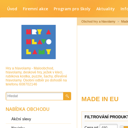
Úvod
Firemní akce
Program pro školy
Aktuality
Inf
Obchod hry a hlavolamy
>
Made
Hry a hlavolamy - Maloobchod,
hlavolamy, deskové hry, ježek v kleci,
rubikova kostka, puzzle, šachy, dřevěné
hlavolamy. Osobní odběr po dohodě na
telefonu 608702146
MADE IN EU
NABÍDKA OBCHODU
FILTROVÁNÍ PRODUK
Akční slevy
Cena od: