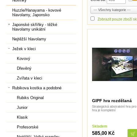
Novinky
Huzzle/Hanayama - kovové
hlavolamy, Japonsko
Zobrazit pouze zboží s
Japonské skříňky - těžké
hlavolamy unikátní
Nejtěžší hlavolamy
Ježek v kleci
Kovový
Dřevěný
Zvířata v kleci
Rubikova kostka a podobné
Rubiks Original
GIPF hra rozdělaná
Strategická abstraktní hra pr
Junior
hra je kompletní
Klasik
Skladem
Profesorské
585,00 Kč
Nejtěžší, Velké rozměry