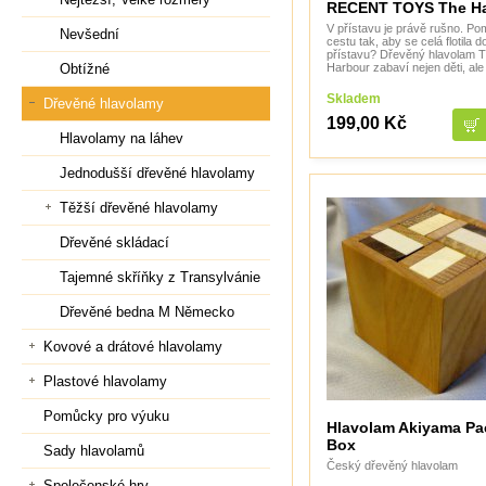
RECENT TOYS The H
V přístavu je právě rušno. Po
Nevšední
cestu tak, aby se celá flotila d
přístavu? Dřevěný hlavolam 
Harbour zabaví nejen děti, ale 
Obtížné
Skladem
Dřevěné hlavolamy
199,00 Kč
Hlavolamy na láhev
Jednodušší dřevěné hlavolamy
Těžší dřevěné hlavolamy
Dřevěné skládací
Tajemné skříňky z Transylvánie
Dřevěné bedna M Německo
Kovové a drátové hlavolamy
Plastové hlavolamy
Pomůcky pro výuku
Hlavolam Akiyama Pa
Box
Sady hlavolamů
Český dřevěný hlavolam
Společenské hry