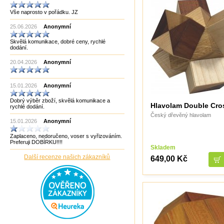
Manopoulos
Vše naprosto v pořádku. JZ
MF3
mf8
25.06.2026
Anonymní
MoYu
Německo
Skvělá komunikace, dobré ceny, rychlé
Německo Bartl
dodání.
Německo HCM
Německo Philos
20.04.2026
Anonymní
New Pelikan
Old Pelikan
Out of the blue
15.01.2026
Anonymní
Philos
Piatnik
Dobrý výběr zboží, skvělá komunikace a
Puzzle Master Kanada
Hlavolam Double Cro
rychlé dodání.
QiYi
Český dřevěný hlavolam
RADEMIC
15.01.2026
Anonymní
Recent Toys
Robetoy
Zaplaceno, nedoručeno, voser s vyřizováním.
Robetoy,Bartl
Preferuji DOBÍRKU!!!!
Skladem
Rubiks
Rumunsko
Další recenze našich zákazníků
649,00 Kč
Sazka/Olympia
ShengShou
ShengShou)
Sonic Games
Speedstack USA
Svancara
Tantrix
Thajsko
Thajsko- Thailand wood