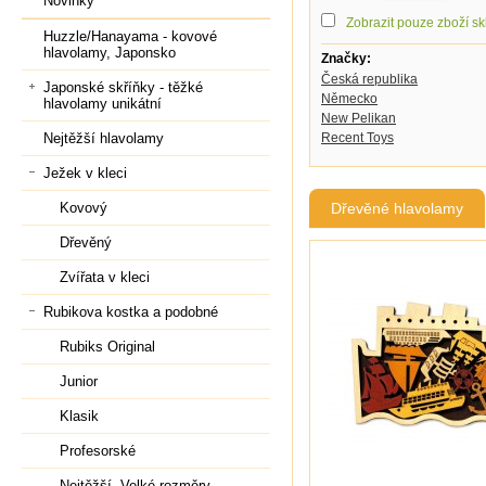
Novinky
Zobrazit pouze zboží s
Huzzle/Hanayama - kovové
hlavolamy, Japonsko
Značky:
Česká republika
Japonské skříňky - těžké
Německo
hlavolamy unikátní
New Pelikan
Recent Toys
Nejtěžší hlavolamy
Ježek v kleci
Dřevěné hlavolamy
Kovový
Dřevěný
Zvířata v kleci
Rubikova kostka a podobné
Rubiks Original
Junior
Klasik
Profesorské
Nejtěžší, Velké rozměry