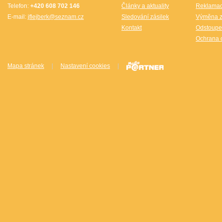
Telefon:
+420 608 702 146
Články a aktuality
Reklama
E-mail:
jflejberk@seznam.cz
Sledování zásilek
Výměna z
Kontakt
Odstoupe
Ochrana 
Mapa stránek
|
Nastavení cookies
|