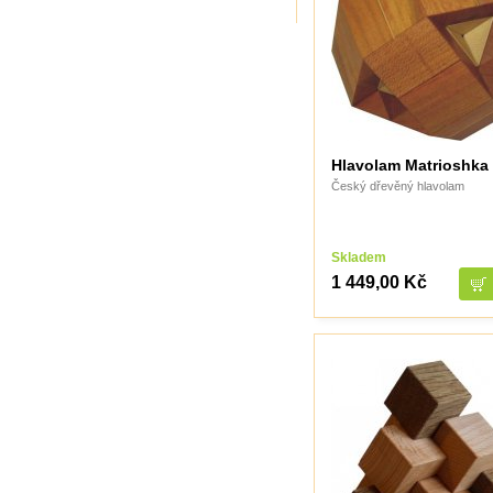
TheCubicle.us
Tobar
VINCO
VINCO Václav Obšívač
Hlavolam Matrioshka
Český dřevěný hlavolam
Skladem
1 449,00 Kč