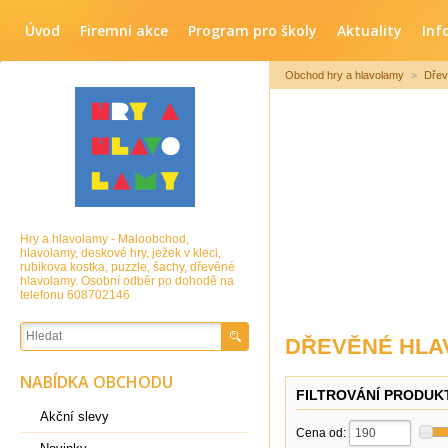
Úvod
Firemní akce
Program pro školy
Aktuality
Inf
Obchod hry a hlavolamy
>
Dřev
Hry a hlavolamy - Maloobchod,
hlavolamy, deskové hry, ježek v kleci,
rubikova kostka, puzzle, šachy, dřevěné
hlavolamy. Osobní odběr po dohodě na
telefonu 608702146
DŘEVĚNÉ HLA
NABÍDKA OBCHODU
FILTROVÁNÍ PRODUK
Akční slevy
Cena od: