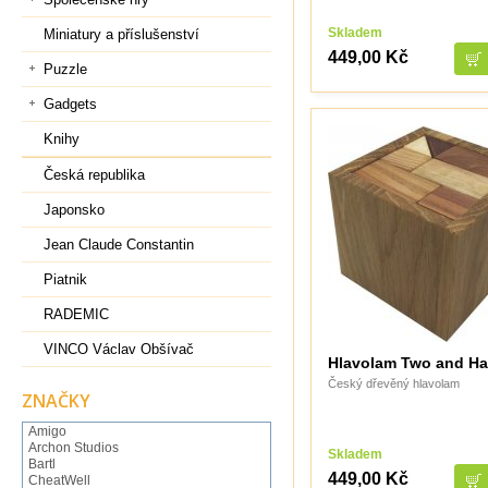
Skladem
Miniatury a příslušenství
449,00 Kč
Puzzle
Gadgets
Knihy
Česká republika
Japonsko
Jean Claude Constantin
Piatnik
RADEMIC
VINCO Václav Obšívač
Hlavolam Two and Ha
Český dřevěný hlavolam
ZNAČKY
Amigo
Archon Studios
Skladem
Bartl
449,00 Kč
CheatWell