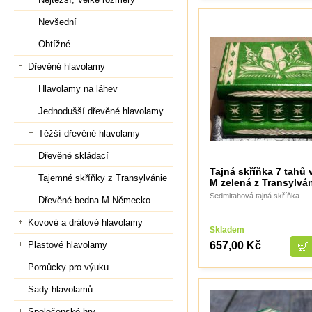
Nevšední
Obtížné
Dřevěné hlavolamy
Hlavolamy na láhev
Jednodušší dřevěné hlavolamy
Těžší dřevěné hlavolamy
Dřevěné skládací
Tajná skříňka 7 tahů 
Tajemné skříňky z Transylvánie
M zelená z Transylvá
Sedmitahová tajná skříňka
Dřevěné bedna M Německo
Kovové a drátové hlavolamy
Skladem
657,00 Kč
Plastové hlavolamy
Pomůcky pro výuku
Sady hlavolamů
Společenské hry