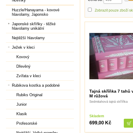
Novinky
Huzzle/Hanayama - kovové
Zobrazit pouze zboží s
hlavolamy, Japonsko
Japonské skříňky - těžké
hlavolamy unikátní
Nejtěžší hlavolamy
Ježek v kleci
Kovový
Dřevěný
Zvířata v kleci
Rubikova kostka a podobné
Tajná skříňka 7 tahů 
Rubiks Original
M růžová
Sedmitahová tajná skříňka
Junior
Klasik
Skladem
699,00 Kč
Profesorské
Nejtěžší, Velké rozměry