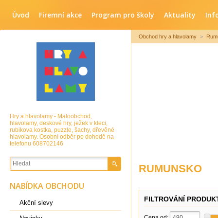
Úvod
Firemní akce
Program pro školy
Aktuality
Inf
Obchod hry a hlavolamy
>
Rum
Hry a hlavolamy - Maloobchod,
hlavolamy, deskové hry, ježek v kleci,
rubikova kostka, puzzle, šachy, dřevěné
hlavolamy. Osobní odběr po dohodě na
telefonu 608702146
RUMUNSKO
NABÍDKA OBCHODU
FILTROVÁNÍ PRODUK
Akční slevy
Cena od: