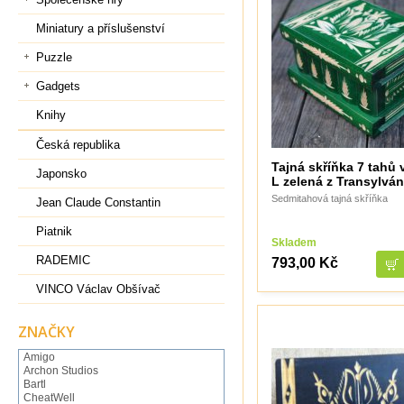
Miniatury a příslušenství
Puzzle
Gadgets
Knihy
Česká republika
Tajná skříňka 7 tahů 
Japonsko
L zelená z Transylván
Sedmitahová tajná skříňka
Jean Claude Constantin
Piatnik
Skladem
RADEMIC
793,00 Kč
VINCO Václav Obšívač
ZNAČKY
Amigo
Archon Studios
Bartl
CheatWell