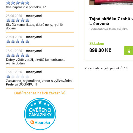
Manopoulos
Vše naprosto v pořádku. JZ
MF3
mf8
25.06.2026
Anonymní
MoYu
Tajná skříňka 7 tahů 
Německo
L červená
Skvělá komunikace, dobré ceny, rychlé
Německo Bartl
dodání.
Sedmitahová tajná skříňka
Německo HCM
Německo Philos
20.04.2026
Anonymní
New Pelikan
Old Pelikan
Skladem
Out of the blue
899,00 Kč
15.01.2026
Anonymní
Philos
Piatnik
Dobrý výběr zboží, skvělá komunikace a
Puzzle Master Kanada
rychlé dodání.
QiYi
Počet nalezených produktů: 13
RADEMIC
15.01.2026
Anonymní
Recent Toys
Robetoy
Zaplaceno, nedoručeno, voser s vyřizováním.
Robetoy,Bartl
Preferuji DOBÍRKU!!!!
Rubiks
Rumunsko
Další recenze našich zákazníků
Sazka/Olympia
ShengShou
ShengShou)
Sonic Games
Speedstack USA
Svancara
Tantrix
Thajsko
Thajsko- Thailand wood