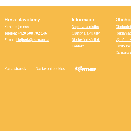
TheCubicle.us
Tobar
VINCO
VINCO Václav Obšívač
Hry a hlavolamy
Informace
Obcho
Kontaktujte nás:
Doprava a platba
Obchodní
Telefon:
+420 608 702 146
Články a aktuality
Reklama
E-mail:
jflejberk@seznam.cz
Sledování zásilek
Výměna z
Kontakt
Odstoupe
Ochrana 
Mapa stránek
|
Nastavení cookies
|