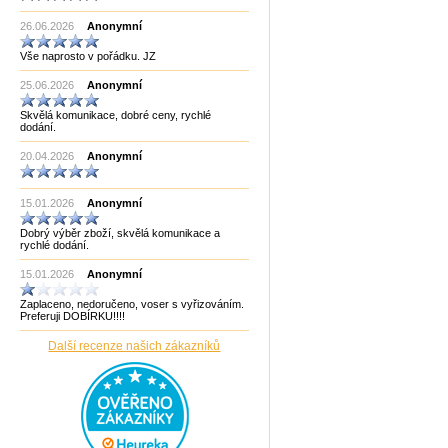
Made in India CHOPRA
26.06.2026
Made in Taiwan
Anonymní
Manopoulos
Vše naprosto v pořádku. JZ
MF3
mf8
25.06.2026
Anonymní
MoYu
Německo
Skvělá komunikace, dobré ceny, rychlé
Německo Bartl
dodání.
Německo HCM
Německo Philos
20.04.2026
Anonymní
New Pelikan
Old Pelikan
Out of the blue
15.01.2026
Anonymní
Philos
Piatnik
Dobrý výběr zboží, skvělá komunikace a
Puzzle Master Kanada
rychlé dodání.
QiYi
RADEMIC
15.01.2026
Anonymní
Recent Toys
Robetoy
Zaplaceno, nedoručeno, voser s vyřizováním.
Robetoy,Bartl
Preferuji DOBÍRKU!!!!
Rubiks
Rumunsko
Další recenze našich zákazníků
Sazka/Olympia
ShengShou
ShengShou)
Sonic Games
Speedstack USA
Svancara
Tantrix