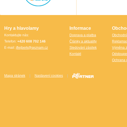
Thajsko
Thajsko- Thailand wood
TheCubicle.us
Tobar
VINCO
VINCO Václav Obšívač
Hry a hlavolamy
Informace
Obcho
Kontaktujte nás:
Doprava a platba
Obchodní
Telefon:
+420 608 702 146
Články a aktuality
Reklama
E-mail:
jflejberk@seznam.cz
Sledování zásilek
Výměna z
Kontakt
Odstoupe
Ochrana 
Mapa stránek
|
Nastavení cookies
|