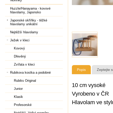
Novinky
Huzzle/Hanayama - kovové
hlavolamy, Japonsko
Japonské skříňky - těžké
hlavolamy unikátní
Nejtěžší hlavolamy
Ježek v kleci
Kovový
Dřevěný
Zvířata v kleci
Popis
Zeptejte 
Rubikova kostka a podobné
Rubiks Original
10 cm vysoké
Junior
Vyrobeno v ČR
Klasik
Hlavolam ve styl
Profesorské
Nejtěžší, Velké rozměry