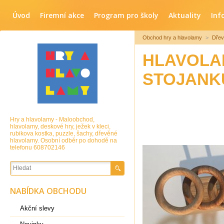
Úvod
Firemní akce
Program pro školy
Aktuality
Inf
Obchod hry a hlavolamy
>
Dřev
HLAVOLA
STOJANK
Hry a hlavolamy - Maloobchod,
hlavolamy, deskové hry, ježek v kleci,
rubikova kostka, puzzle, šachy, dřevěné
hlavolamy. Osobní odběr po dohodě na
telefonu 608702146
NABÍDKA OBCHODU
Akční slevy