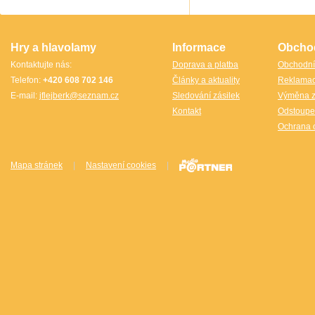
TheCubicle.us
Tobar
VINCO
VINCO Václav Obšívač
Hry a hlavolamy
Informace
Obcho
Kontaktujte nás:
Doprava a platba
Obchodní
Telefon:
+420 608 702 146
Články a aktuality
Reklama
E-mail:
jflejberk@seznam.cz
Sledování zásilek
Výměna z
Kontakt
Odstoupe
Ochrana 
Mapa stránek
|
Nastavení cookies
|