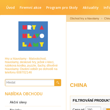
Úvod
Firemní akce
Program pro školy
Aktuality
Inf
Obchod hry a hlavolamy
>
Chin
Hry a hlavolamy - Maloobchod,
hlavolamy, deskové hry, ježek v kleci,
rubikova kostka, puzzle, šachy, dřevěné
hlavolamy. Osobní odběr po dohodě na
telefonu 608702146
CHINA
NABÍDKA OBCHODU
FILTROVÁNÍ PRODUK
Akční slevy
Cena od: