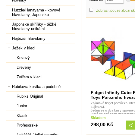
Novinky
Huzzle/Hanayama - kovové
Zobrazit pouze zboží s
hlavolamy, Japonsko
Japonské skříňky - těžké
hlavolamy unikátní
Nejtěžší hlavolamy
Ježek v kleci
Kovový
Dřevěný
Zvířata v kleci
Rubikova kostka a podobné
Fidget Infinity Cube 
Rubiks Original
Toys Poicareho hvez
Zajímavá fidget pomůcka, kter
Junior
zajímavá.
Jedná se o dva kusy spojenýc
které se dají spojit dohromady 
Klasik
z nich plnou krychli nebo dvě 
Skladem
298,00 Kč
Profesorské
Nejtěžší, Velké rozměry