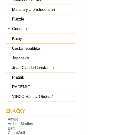
Miniatury a příslušenství
Puzzle
Gadgets
Knihy
Česká republika
Japonsko
Jean Claude Constantin
Piatnik
RADEMIC
VINCO Václav Obšívač
ZNAČKY
Amigo
Archon Studios
Bartl
CheatWell