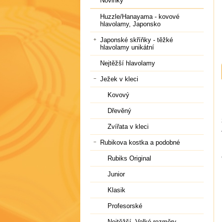
Novinky
Huzzle/Hanayama - kovové
hlavolamy, Japonsko
Japonské skříňky - těžké
hlavolamy unikátní
Nejtěžší hlavolamy
Ježek v kleci
Kovový
Dřevěný
Zvířata v kleci
Rubikova kostka a podobné
Rubiks Original
Junior
Klasik
Profesorské
Nejtěžší, Velké rozměry