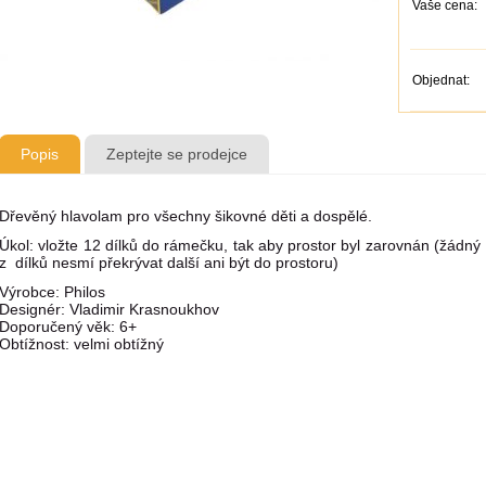
Vaše cena:
Objednat:
Popis
Zeptejte se prodejce
Dřevěný hlavolam pro všechny šikovné děti a dospělé.
Úkol: vložte 12 dílků do rámečku, tak aby prostor byl zarovnán (žádný
z dílků nesmí překrývat další ani být do prostoru)
Výrobce: Philos
Designér: Vladimir Krasnoukhov
Doporučený věk: 6+
Obtížnost: velmi obtížný