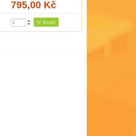
795,00
Kč