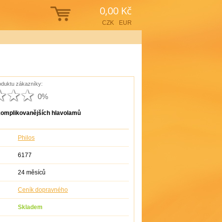
0,00 Kč
CZK
EUR
duktu zákazníky:
0%
komplikovanějších hlavolamů
Philos
6177
24 měsíců
Ceník dopravného
Skladem