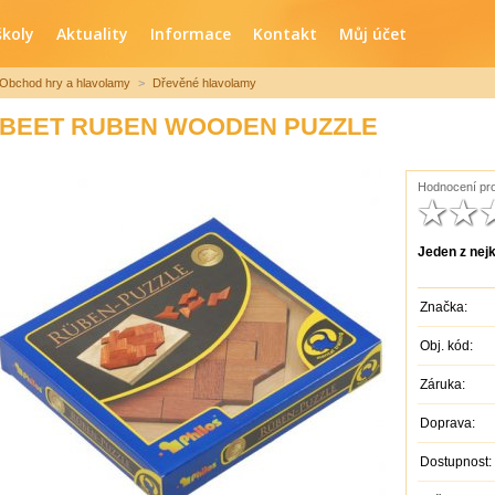
školy
Aktuality
Informace
Kontakt
Můj účet
Obchod hry a hlavolamy
>
Dřevěné hlavolamy
BEET RUBEN WOODEN PUZZLE
Hodnocení pro
Jeden z nej
Značka:
Obj. kód:
Záruka:
Doprava:
Dostupnost: