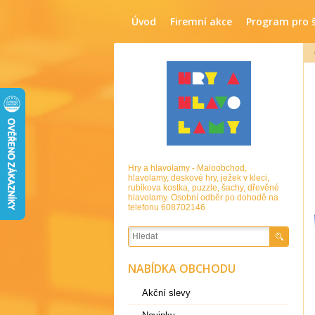
Úvod
Firemní akce
Program pro 
Hry a hlavolamy - Maloobchod,
hlavolamy, deskové hry, ježek v kleci,
rubikova kostka, puzzle, šachy, dřevěné
hlavolamy. Osobní odběr po dohodě na
telefonu 608702146
NABÍDKA OBCHODU
Akční slevy