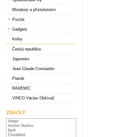
Miniatury a příslušenství
Puzzle
Gadgets
Knihy
Česká republika
Japonsko
Jean Claude Constantin
Piatnik
RADEMIC
VINCO Václav Obšívač
ZNAČKY
Amigo
Archon Studios
Bartl
CheatWell