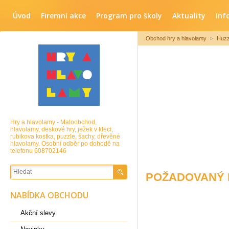
Úvod
Firemní akce
Program pro školy
Aktuality
Inf
Obchod hry a hlavolamy
>
Huzz
Hry a hlavolamy - Maloobchod,
hlavolamy, deskové hry, ježek v kleci,
rubikova kostka, puzzle, šachy, dřevěné
hlavolamy. Osobní odběr po dohodě na
telefonu 608702146
POŽADOVANÝ 
NABÍDKA OBCHODU
Akční slevy