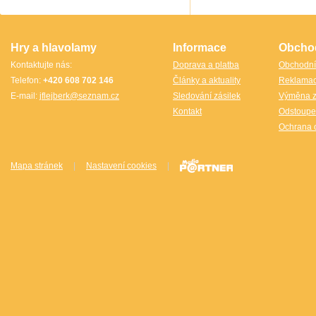
TheCubicle.us
Tobar
VINCO
VINCO Václav Obšívač
Hry a hlavolamy
Informace
Obcho
Kontaktujte nás:
Doprava a platba
Obchodní
Telefon:
+420 608 702 146
Články a aktuality
Reklama
E-mail:
jflejberk@seznam.cz
Sledování zásilek
Výměna z
Kontakt
Odstoupe
Ochrana 
Mapa stránek
|
Nastavení cookies
|