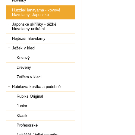
Novinky
Huzzle/Hanayama - kovové
hlavolamy, Japonsko
Japonské skříňky - těžké
hlavolamy unikátní
Nejtěžší hlavolamy
Ježek v kleci
Kovový
Dřevěný
Zvířata v kleci
Rubikova kostka a podobné
Rubiks Original
Junior
Klasik
Profesorské
Nejtěžší, Velké rozměry