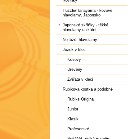
Novinky
Huzzle/Hanayama - kovové
hlavolamy, Japonsko
Japonské skříňky - těžké
hlavolamy unikátní
Nejtěžší hlavolamy
Ježek v kleci
Kovový
Dřevěný
Zvířata v kleci
Rubikova kostka a podobné
Rubiks Original
Junior
Klasik
Profesorské
Nejtěžší, Velké rozměry