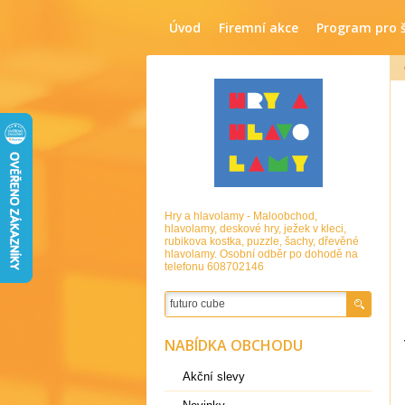
Úvod
Firemní akce
Program pro 
Hry a hlavolamy - Maloobchod,
hlavolamy, deskové hry, ježek v kleci,
rubikova kostka, puzzle, šachy, dřevěné
hlavolamy. Osobní odběr po dohodě na
telefonu 608702146
NABÍDKA OBCHODU
Akční slevy