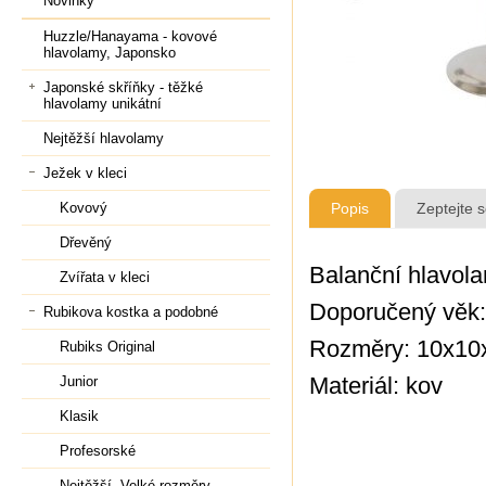
Novinky
Huzzle/Hanayama - kovové
hlavolamy, Japonsko
Japonské skříňky - těžké
hlavolamy unikátní
Nejtěžší hlavolamy
Ježek v kleci
Kovový
Popis
Zeptejte 
Dřevěný
Balanční hlavol
Zvířata v kleci
Doporučený věk:
Rubikova kostka a podobné
Rozměry: 10x10
Rubiks Original
Materiál: kov
Junior
Klasik
Profesorské
Nejtěžší, Velké rozměry