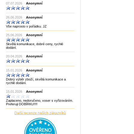
07.07.2026
Anonymní
Made in China
Made in EU
Made in India CHOPRA
26.06.2026
Made in Taiwan
Anonymní
Manopoulos
Vše naprosto v pořádku. JZ
MF3
mf8
25.06.2026
Anonymní
MoYu
Německo
Skvělá komunikace, dobré ceny, rychlé
Německo Bartl
dodání.
Německo HCM
Německo Philos
20.04.2026
Anonymní
New Pelikan
Old Pelikan
Out of the blue
15.01.2026
Anonymní
Philos
Piatnik
Dobrý výběr zboží, skvělá komunikace a
Puzzle Master Kanada
rychlé dodání.
QiYi
RADEMIC
15.01.2026
Anonymní
Recent Toys
Robetoy
Zaplaceno, nedoručeno, voser s vyřizováním.
Robetoy,Bartl
Preferuji DOBÍRKU!!!!
Rubiks
Rumunsko
Další recenze našich zákazníků
Sazka/Olympia
ShengShou
ShengShou)
Sonic Games