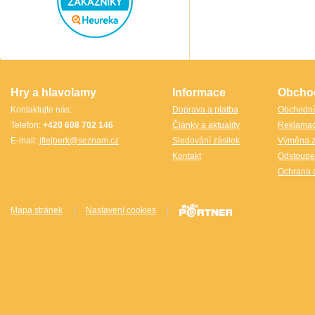
Speedstack USA
Svancara
Tantrix
Thajsko
Thajsko- Thailand wood
TheCubicle.us
Tobar
VINCO
VINCO Václav Obšívač
Hry a hlavolamy
Informace
Obcho
Kontaktujte nás:
Doprava a platba
Obchodní
Telefon:
+420 608 702 146
Články a aktuality
Reklama
E-mail:
jflejberk@seznam.cz
Sledování zásilek
Výměna z
Kontakt
Odstoupe
Ochrana 
Mapa stránek
|
Nastavení cookies
|