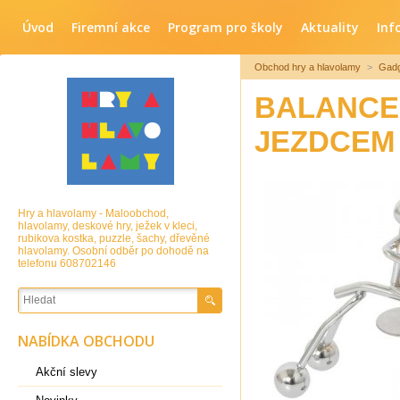
Úvod
Firemní akce
Program pro školy
Aktuality
Inf
Obchod hry a hlavolamy
>
Gadg
BALANCE 
JEZDCEM
Hry a hlavolamy - Maloobchod,
hlavolamy, deskové hry, ježek v kleci,
rubikova kostka, puzzle, šachy, dřevěné
hlavolamy. Osobní odběr po dohodě na
telefonu 608702146
NABÍDKA OBCHODU
Akční slevy