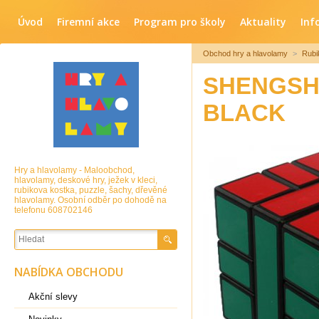
Úvod
Firemní akce
Program pro školy
Aktuality
Inf
Obchod hry a hlavolamy
>
Rubi
SHENGSH
BLACK
Hry a hlavolamy - Maloobchod,
hlavolamy, deskové hry, ježek v kleci,
rubikova kostka, puzzle, šachy, dřevěné
hlavolamy. Osobní odběr po dohodě na
telefonu 608702146
NABÍDKA OBCHODU
Akční slevy