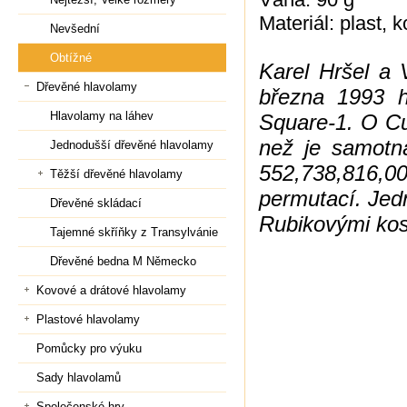
Materiál: plast, k
Nevšední
Obtížné
Karel Hršel a 
Dřevěné hlavolamy
března 1993 h
Hlavolamy na láhev
Square-1. O Cu
než je samotn
Jednodušší dřevěné hlavolamy
552,738,816,
Těžší dřevěné hlavolamy
permutací. Jed
Dřevěné skládací
Rubikovými kos
Tajemné skříňky z Transylvánie
Dřevěné bedna M Německo
Kovové a drátové hlavolamy
Plastové hlavolamy
Pomůcky pro výuku
Sady hlavolamů
Společenské hry