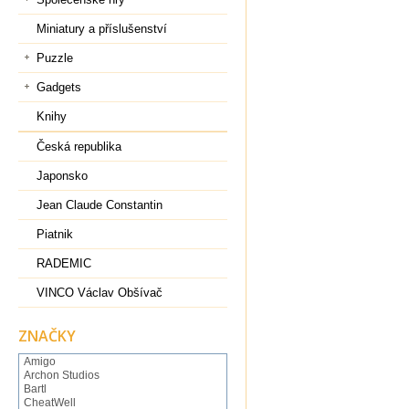
Miniatury a příslušenství
Puzzle
Gadgets
Knihy
Česká republika
Japonsko
Jean Claude Constantin
Piatnik
RADEMIC
VINCO Václav Obšívač
ZNAČKY
Amigo
Archon Studios
Bartl
CheatWell