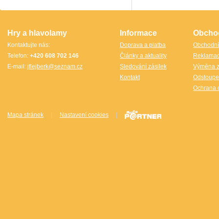
TheCubicle.us
Tobar
VINCO
VINCO Václav Obšívač
Hry a hlavolamy
Informace
Obcho
Kontaktujte nás:
Doprava a platba
Obchodní
Telefon:
+420 608 702 146
Články a aktuality
Reklama
E-mail:
jflejberk@seznam.cz
Sledování zásilek
Výměna z
Kontakt
Odstoupe
Ochrana 
Mapa stránek
|
Nastavení cookies
|