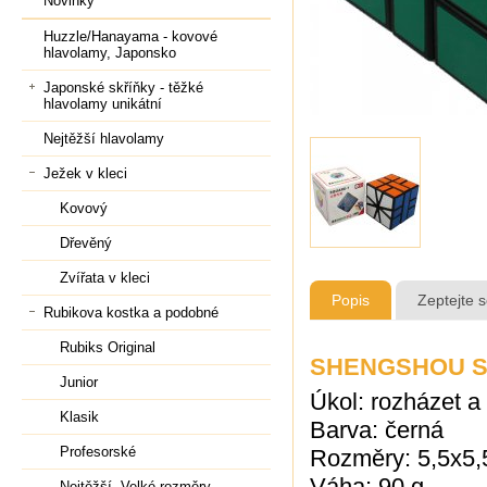
Novinky
Huzzle/Hanayama - kovové
hlavolamy, Japonsko
Japonské skříňky - těžké
hlavolamy unikátní
Nejtěžší hlavolamy
Ježek v kleci
Kovový
Dřevěný
Zvířata v kleci
Popis
Zeptejte 
Rubikova kostka a podobné
Rubiks Original
SHENGSHOU S
Junior
Úkol: rozházet a
Klasik
Barva: černá
Profesorské
Rozměry: 5,5x5,
Váha: 90 g
Nejtěžší, Velké rozměry