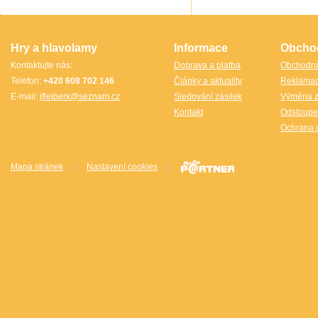
TheCubicle.us
Tobar
VINCO
VINCO Václav Obšívač
Hry a hlavolamy
Informace
Obcho
Kontaktujte nás:
Doprava a platba
Obchodní
Telefon:
+420 608 702 146
Články a aktuality
Reklama
E-mail:
jflejberk@seznam.cz
Sledování zásilek
Výměna z
Kontakt
Odstoupe
Ochrana 
Mapa stránek
|
Nastavení cookies
|