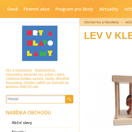
Úvod
Firemní akce
Program pro školy
Aktuality
Inf
Obchod hry a hlavolamy
>
Ježe
LEV V KL
Hry a hlavolamy - Maloobchod,
hlavolamy, deskové hry, ježek v kleci,
rubikova kostka, puzzle, šachy, dřevěné
hlavolamy. Osobní odběr po dohodě na
telefonu 608702146
NABÍDKA OBCHODU
Akční slevy