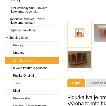
Novinky
Huzzle/Hanayama - kovové
hlavolamy, Japonsko
Japonské skříňky - těžké
hlavolamy unikátní
Nejtěžší hlavolamy
Ježek v kleci
Kovový
Dřevěný
Zvířata v kleci
Rubikova kostka a podobné
Rubiks Original
Popis
Zeptejte 
Junior
Klasik
Figurka lva je p
Profesorské
Výroba tohoto hl
Nejtěžší, Velké rozměry