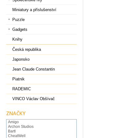
Miniatury a příslušenství
Puzzle
Gadgets
Knihy
Česká republika
Japonsko
Jean Claude Constantin
Piatnik
RADEMIC
VINCO Václav Obšívač
ZNAČKY
Amigo
Archon Studios
Bartl
CheatWell