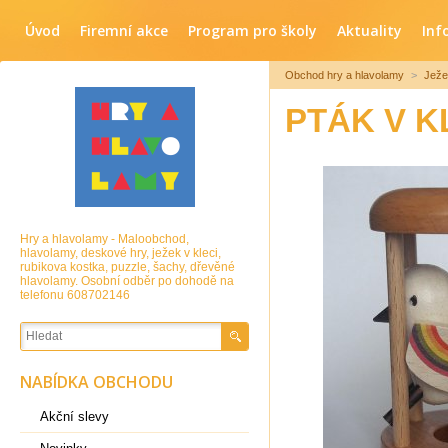
Úvod
Firemní akce
Program pro školy
Aktuality
Inf
Obchod hry a hlavolamy
>
Ježe
PTÁK V K
Hry a hlavolamy - Maloobchod,
hlavolamy, deskové hry, ježek v kleci,
rubikova kostka, puzzle, šachy, dřevěné
hlavolamy. Osobní odběr po dohodě na
telefonu 608702146
NABÍDKA OBCHODU
Akční slevy