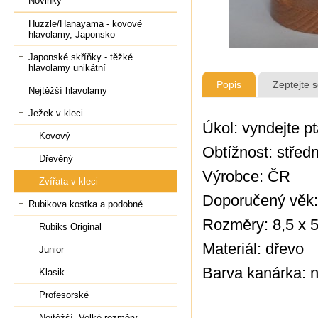
Novinky
Huzzle/Hanayama - kovové
hlavolamy, Japonsko
Japonské skříňky - těžké
hlavolamy unikátní
Popis
Zeptejte 
Nejtěžší hlavolamy
Ježek v kleci
Úkol: vyndejte p
Kovový
Obtížnost: střed
Dřevěný
Výrobce: ČR
Zvířata v kleci
Doporučený věk:
Rubikova kostka a podobné
Rozměry: 8,5 x 
Rubiks Original
Materiál: dřevo
Junior
Barva kanárka:
n
Klasik
Profesorské
Nejtěžší, Velké rozměry