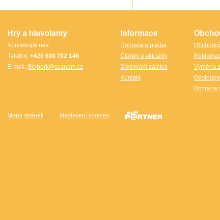
TheCubicle.us
Tobar
VINCO
VINCO Václav Obšívač
Hry a hlavolamy
Informace
Obcho
Kontaktujte nás:
Doprava a platba
Obchodní
Telefon:
+420 608 702 146
Články a aktuality
Reklama
E-mail:
jflejberk@seznam.cz
Sledování zásilek
Výměna z
Kontakt
Odstoupe
Ochrana 
Mapa stránek
|
Nastavení cookies
|