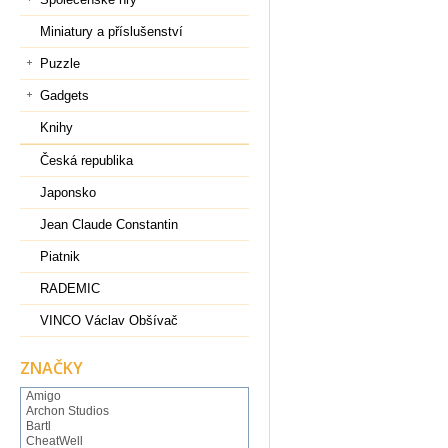
Miniatury a příslušenství
Puzzle
Gadgets
Knihy
Česká republika
Japonsko
Jean Claude Constantin
Piatnik
RADEMIC
VINCO Václav Obšívač
ZNAČKY
Amigo
Archon Studios
Bartl
CheatWell