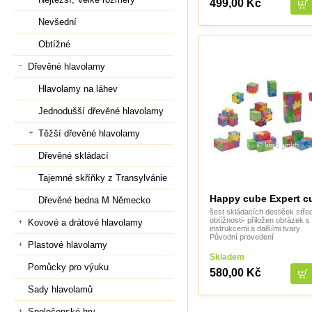
499,00 Kč
Nevšední
Obtížné
Dřevěné hlavolamy
Hlavolamy na láhev
Jednodušší dřevěné hlavolamy
Těžší dřevěné hlavolamy
Dřevěné skládací
Tajemné skříňky z Transylvánie
Happy cube Expert c
Dřevěné bedna M Německo
šest skládacích destiček stře
obtížnosti- přiložen obrázek s
Kovové a drátové hlavolamy
instrukcemi a dalšími tvary
Původní provedení
Plastové hlavolamy
Skladem
Pomůcky pro výuku
580,00 Kč
Sady hlavolamů
Společenské hry