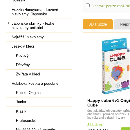
Novinky
Zobrazit pouze zboží s
Huzzle/Hanayama - kovové
hlavolamy, Japonsko
Japonské skříňky - těžké
3D Puzzle
Nejpr
hlavolamy unikátní
Nejtěžší hlavolamy
Ježek v kleci
Kovový
Dřevěný
Zvířata v kleci
Rubikova kostka a podobné
Rubiks Original
Happy cube 6v1 Origi
Junior
Cube
šest skládacích destiček stře
Klasik
obtížnosti- přiložen obrázek s
instrukcemi a dalšími tvary
Profesorské
Skladem
Nejtěžší, Velké rozměry