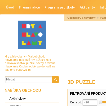
Úvod
Firemní akce
Program pro školy
Aktuality
Inf
Obchod hry a hlavolamy
>
Puzz
Hry a hlavolamy - Maloobchod,
hlavolamy, deskové hry, ježek v kleci,
rubikova kostka, puzzle, šachy, dřevěné
hlavolamy. Osobní odběr po dohodě na
telefonu 608702146
3D PUZZLE
NABÍDKA OBCHODU
FILTROVÁNÍ PRODUK
Akční slevy
Cena od: