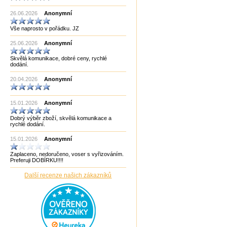
Made in India CHOPRA
26.06.2026
Made in Taiwan
Anonymní
Manopoulos
Vše naprosto v pořádku. JZ
MF3
mf8
25.06.2026
Anonymní
MoYu
Německo
Skvělá komunikace, dobré ceny, rychlé
Německo Bartl
dodání.
Německo HCM
Německo Philos
20.04.2026
Anonymní
New Pelikan
Old Pelikan
Out of the blue
15.01.2026
Anonymní
Philos
Piatnik
Dobrý výběr zboží, skvělá komunikace a
Puzzle Master Kanada
rychlé dodání.
QiYi
RADEMIC
15.01.2026
Anonymní
Recent Toys
Robetoy
Zaplaceno, nedoručeno, voser s vyřizováním.
Robetoy,Bartl
Preferuji DOBÍRKU!!!!
Rubiks
Rumunsko
Další recenze našich zákazníků
Sazka/Olympia
ShengShou
ShengShou)
Sonic Games
Speedstack USA
Svancara
Tantrix