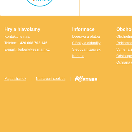
Thajsko
Thajsko- Thailand wood
TheCubicle.us
Tobar
VINCO
VINCO Václav Obšívač
Hry a hlavolamy
Informace
Obcho
Kontaktujte nás:
Doprava a platba
Obchodní
Telefon:
+420 608 702 146
Články a aktuality
Reklama
E-mail:
jflejberk@seznam.cz
Sledování zásilek
Výměna z
Kontakt
Odstoupe
Ochrana 
Mapa stránek
|
Nastavení cookies
|