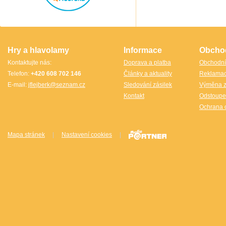
Thajsko
Thajsko- Thailand wood
TheCubicle.us
Tobar
VINCO
VINCO Václav Obšívač
Hry a hlavolamy
Informace
Obcho
Kontaktujte nás:
Doprava a platba
Obchodní
Telefon:
+420 608 702 146
Články a aktuality
Reklama
E-mail:
jflejberk@seznam.cz
Sledování zásilek
Výměna z
Kontakt
Odstoupe
Ochrana 
Mapa stránek
|
Nastavení cookies
|