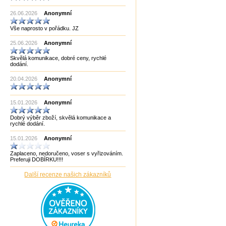
Made in India CHOPRA
26.06.2026
Made in Taiwan
Anonymní
Manopoulos
Vše naprosto v pořádku. JZ
MF3
mf8
25.06.2026
Anonymní
MoYu
Německo
Skvělá komunikace, dobré ceny, rychlé
Německo Bartl
dodání.
Německo HCM
Německo Philos
20.04.2026
Anonymní
New Pelikan
Old Pelikan
Out of the blue
15.01.2026
Anonymní
Philos
Piatnik
Dobrý výběr zboží, skvělá komunikace a
Puzzle Master Kanada
rychlé dodání.
QiYi
RADEMIC
15.01.2026
Anonymní
Recent Toys
Robetoy
Zaplaceno, nedoručeno, voser s vyřizováním.
Robetoy,Bartl
Preferuji DOBÍRKU!!!!
Rubiks
Rumunsko
Další recenze našich zákazníků
Sazka/Olympia
ShengShou
ShengShou)
Sonic Games
Speedstack USA
Svancara
Tantrix