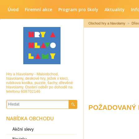
Úvod
Firemní akce
Program pro školy
Aktuality
Inf
Obchod hry a hlavolamy
>
Dřev
Hry a hlavolamy - Maloobchod,
hlavolamy, deskové hry, ježek v kleci,
rubikova kostka, puzzle, šachy, dřevěné
hlavolamy. Osobní odběr po dohodě na
telefonu 608702146
POŽADOVANÝ 
NABÍDKA OBCHODU
Akční slevy