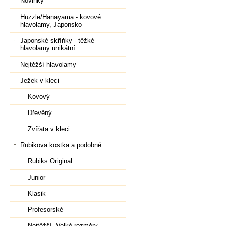
Novinky
Huzzle/Hanayama - kovové
hlavolamy, Japonsko
Japonské skříňky - těžké
hlavolamy unikátní
Nejtěžší hlavolamy
Ježek v kleci
Kovový
Dřevěný
Zvířata v kleci
Rubikova kostka a podobné
Rubiks Original
Junior
Klasik
Profesorské
Nejtěžší, Velké rozměry