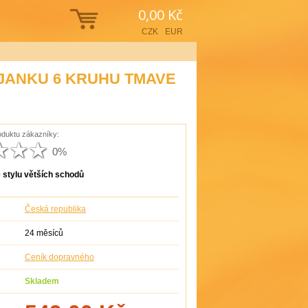
0,00 Kč
CZK
EUR
JANKU 6 KRUHU TMAVE
duktu zákazníky:
0%
 stylu větších schodů
Česká republika
24 měsíců
Ceník dopravného
Skladem