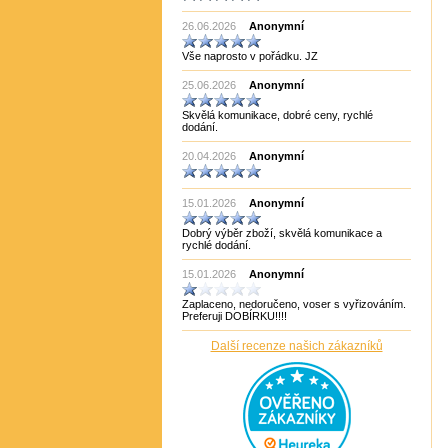
Made in India CHOPRA
26.06.2026
Made in Taiwan
Anonymní
Manopoulos
Vše naprosto v pořádku. JZ
MF3
mf8
25.06.2026
Anonymní
MoYu
Německo
Skvělá komunikace, dobré ceny, rychlé
Německo Bartl
dodání.
Německo HCM
Německo Philos
20.04.2026
Anonymní
New Pelikan
Old Pelikan
Out of the blue
15.01.2026
Anonymní
Philos
Piatnik
Dobrý výběr zboží, skvělá komunikace a
Puzzle Master Kanada
rychlé dodání.
QiYi
RADEMIC
15.01.2026
Anonymní
Recent Toys
Robetoy
Zaplaceno, nedoručeno, voser s vyřizováním.
Robetoy,Bartl
Preferuji DOBÍRKU!!!!
Rubiks
Rumunsko
Další recenze našich zákazníků
Sazka/Olympia
ShengShou
ShengShou)
Sonic Games
Speedstack USA
Svancara
Tantrix