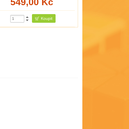
549,00
Kč