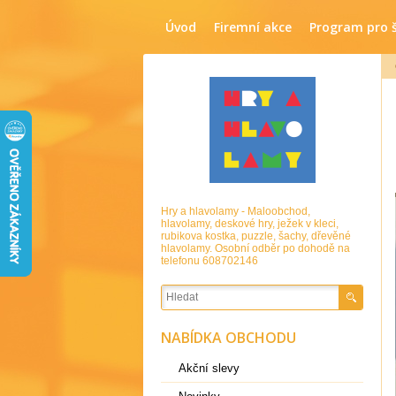
Úvod
Firemní akce
Program pro 
Hry a hlavolamy - Maloobchod,
hlavolamy, deskové hry, ježek v kleci,
rubikova kostka, puzzle, šachy, dřevěné
hlavolamy. Osobní odběr po dohodě na
telefonu 608702146
NABÍDKA OBCHODU
Akční slevy