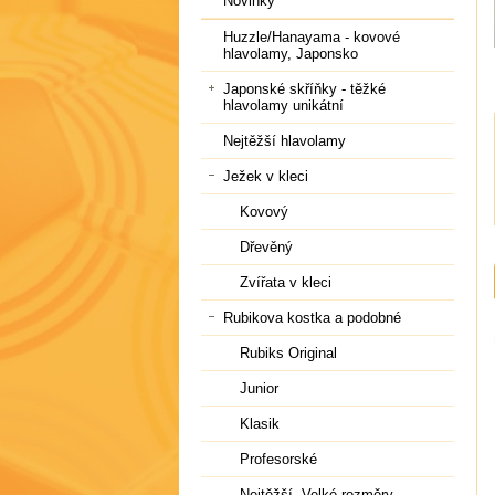
Novinky
Huzzle/Hanayama - kovové
hlavolamy, Japonsko
Japonské skříňky - těžké
hlavolamy unikátní
Nejtěžší hlavolamy
Ježek v kleci
Kovový
Dřevěný
Zvířata v kleci
Rubikova kostka a podobné
Rubiks Original
Junior
Klasik
Profesorské
Nejtěžší, Velké rozměry