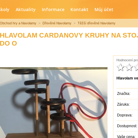
školy
Aktuality
Informace
Kontakt
Můj účet
Obchod hry a hlavolamy
>
Dřevěné hlavolamy
>
Těžší dřevěné hlavolamy
HLAVOLAM CARDANOVY KRUHY NA STO
DO O
Hodnocení pro
Hlavolam ve
Značka:
Záruka:
Doprava:
Dostupnost:
Vaše cena: