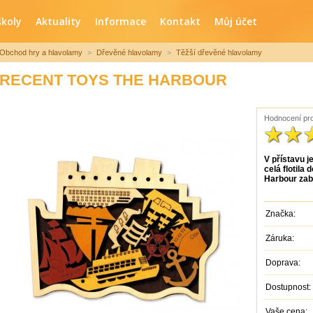
školy
Aktuality
Informace
Kontakt
Můj účet
Obchod hry a hlavolamy
>
Dřevěné hlavolamy
>
Těžší dřevěné hlavolamy
RECENT TOYS THE HARBOUR
Hodnocení pro
V přístavu j
celá flotila
Harbour zaba
Značka:
Záruka:
Doprava:
Dostupnost:
Vaše cena: