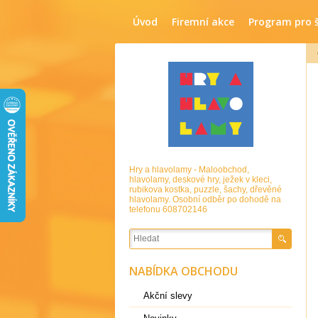
Úvod
Firemní akce
Program pro 
Hry a hlavolamy - Maloobchod,
hlavolamy, deskové hry, ježek v kleci,
rubikova kostka, puzzle, šachy, dřevěné
hlavolamy. Osobní odběr po dohodě na
telefonu 608702146
NABÍDKA OBCHODU
Akční slevy