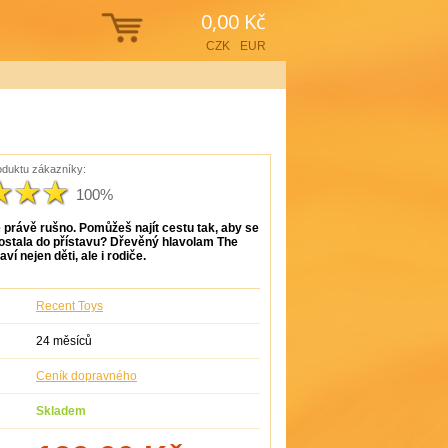
0,00 Kč
CZK
EUR
duktu zákazníky:
100%
e právě rušno. Pomůžeš najít cestu tak, aby se
 dostala do přístavu? Dřevěný hlavolam The
ví nejen děti, ale i rodiče.
Recent Toys
24 měsíců
Ceník dopravného
Skladem