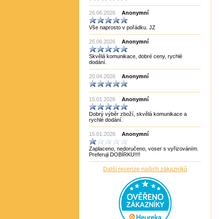
Made in India CHOPRA
26.06.2026
Made in Taiwan
Anonymní
Manopoulos
Vše naprosto v pořádku. JZ
MF3
mf8
25.06.2026
Anonymní
MoYu
Německo
Skvělá komunikace, dobré ceny, rychlé
Německo Bartl
dodání.
Německo HCM
Německo Philos
20.04.2026
Anonymní
New Pelikan
Old Pelikan
Out of the blue
15.01.2026
Anonymní
Philos
Piatnik
Dobrý výběr zboží, skvělá komunikace a
Puzzle Master Kanada
rychlé dodání.
QiYi
RADEMIC
15.01.2026
Anonymní
Recent Toys
Robetoy
Zaplaceno, nedoručeno, voser s vyřizováním.
Robetoy,Bartl
Preferuji DOBÍRKU!!!!
Rubiks
Rumunsko
Další recenze našich zákazníků
Sazka/Olympia
ShengShou
ShengShou)
Sonic Games
Speedstack USA
Svancara
Tantrix