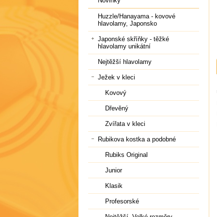
Novinky
Huzzle/Hanayama - kovové
hlavolamy, Japonsko
Japonské skříňky - těžké
hlavolamy unikátní
Nejtěžší hlavolamy
Ježek v kleci
Kovový
Dřevěný
Zvířata v kleci
Rubikova kostka a podobné
Rubiks Original
Junior
Klasik
Profesorské
Nejtěžší, Velké rozměry