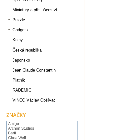
Miniatury a příslušenství
Puzzle
Gadgets
Knihy
Česká republika
Japonsko
Jean Claude Constantin
Piatnik
RADEMIC
VINCO Václav Obšívač
ZNAČKY
Amigo
Archon Studios
Bartl
CheatWell