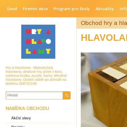
Úvod
Firemní akce
Program pro školy
Aktuality
Inf
Obchod hry a hl
HLAVOLA
Hry a hlavolamy - Maloobchod,
hlavolamy, deskové hry, ježek v kleci,
rubikova kostka, puzzle, šachy, dřevěné
hlavolamy. Osobní odběr po dohodě na
telefonu 608702146
NABÍDKA OBCHODU
Akční slevy