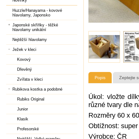
Novinky
Huzzle/Hanayama - kovové
hlavolamy, Japonsko
Japonské skříňky - těžké
hlavolamy unikátní
Nejtěžší hlavolamy
Ježek v kleci
Kovový
Dřevěný
Popis
Zeptejte 
Zvířata v kleci
Rubikova kostka a podobné
Úkol: vložte dí
Rubiks Original
různé tvary dle 
Junior
Rozměry 60 x 6
Klasik
Obtížnost: super
Profesorské
Výrobce: ČR
Nejtěžší, Velké rozměry