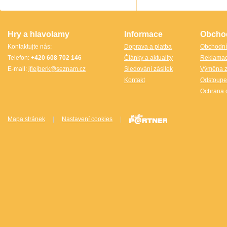
TheCubicle.us
Tobar
VINCO
VINCO Václav Obšívač
Hry a hlavolamy
Informace
Obcho
Kontaktujte nás:
Doprava a platba
Obchodní
Telefon:
+420 608 702 146
Články a aktuality
Reklama
E-mail:
jflejberk@seznam.cz
Sledování zásilek
Výměna z
Kontakt
Odstoupe
Ochrana 
Mapa stránek
|
Nastavení cookies
|