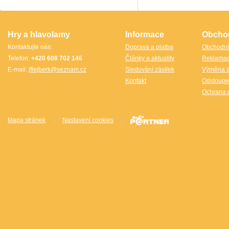
TheCubicle.us
Tobar
VINCO
VINCO Václav Obšívač
Hry a hlavolamy
Informace
Obcho
Kontaktujte nás:
Doprava a platba
Obchodní
Telefon:
+420 608 702 146
Články a aktuality
Reklama
E-mail:
jflejberk@seznam.cz
Sledování zásilek
Výměna z
Kontakt
Odstoupe
Ochrana 
Mapa stránek
|
Nastavení cookies
|