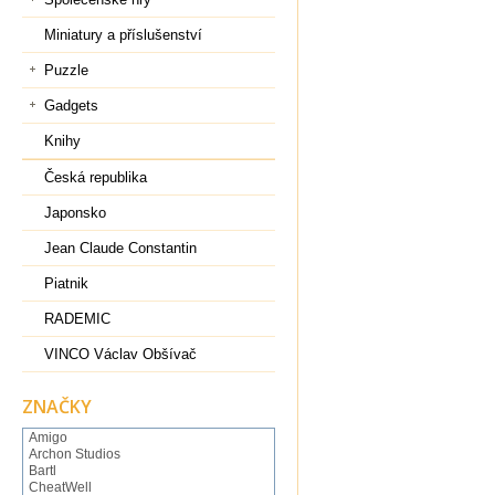
Miniatury a příslušenství
Puzzle
Gadgets
Knihy
Česká republika
Japonsko
Jean Claude Constantin
Piatnik
RADEMIC
VINCO Václav Obšívač
ZNAČKY
Amigo
Archon Studios
Bartl
CheatWell