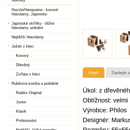
Novinky
Huzzle/Hanayama - kovové
hlavolamy, Japonsko
Japonské skříňky - těžké
hlavolamy unikátní
Nejtěžší hlavolamy
Ježek v kleci
Kovový
Dřevěný
Popis
Zeptejte 
Zvířata v kleci
Rubikova kostka a podobné
Úkol: z dřevěnéh
Rubiks Original
Obtížnost: velmi
Junior
Výrobce: Philos
Klasik
Designér: Mark
Profesorské
Rozměry: 55x5
Nejtěžší, Velké rozměry