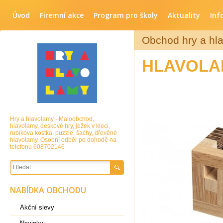
Úvod
Firemní akce
Program pro školy
Aktuality
Inf
Obchod hry a hl
HLAVOLAM
Hry a hlavolamy - Maloobchod,
hlavolamy, deskové hry, ježek v kleci,
rubikova kostka, puzzle, šachy, dřevěné
hlavolamy. Osobní odběr po dohodě na
telefonu 608702146
NABÍDKA OBCHODU
Akční slevy