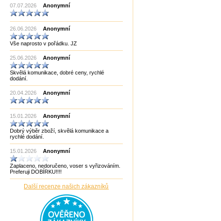
07.07.2026
Anonymní
Made in China
Made in EU
Made in India CHOPRA
26.06.2026
Made in Taiwan
Anonymní
Manopoulos
Vše naprosto v pořádku. JZ
MF3
mf8
25.06.2026
Anonymní
MoYu
Německo
Skvělá komunikace, dobré ceny, rychlé
Německo Bartl
dodání.
Německo HCM
Německo Philos
20.04.2026
Anonymní
New Pelikan
Old Pelikan
Out of the blue
15.01.2026
Anonymní
Philos
Piatnik
Dobrý výběr zboží, skvělá komunikace a
Puzzle Master Kanada
rychlé dodání.
QiYi
RADEMIC
15.01.2026
Anonymní
Recent Toys
Robetoy
Zaplaceno, nedoručeno, voser s vyřizováním.
Robetoy,Bartl
Preferuji DOBÍRKU!!!!
Rubiks
Rumunsko
Další recenze našich zákazníků
Sazka/Olympia
ShengShou
ShengShou)
Sonic Games