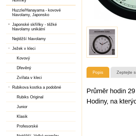
Novinky
Huzzle/Hanayama - kovové
hlavolamy, Japonsko
Japonské skříňky - těžké
hlavolamy unikátní
Nejtěžší hlavolamy
Ježek v kleci
Kovový
Dřevěný
Popis
Zeptejte 
Zvířata v kleci
Rubikova kostka a podobné
Průměr hodin 29
Rubiks Original
Hodiny, na kterýc
Junior
Klasik
Profesorské
Nejtěžší, Velké rozměry