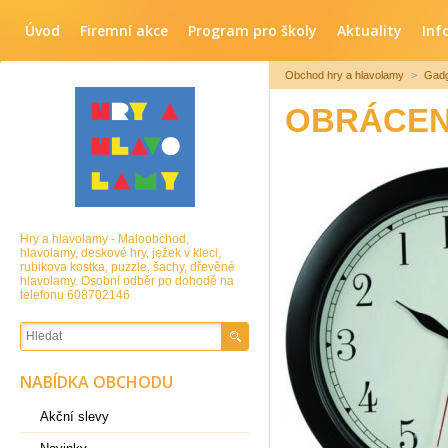
Úvod
Firemní akce
Program pro školy
Aktuality
Inf
Obchod hry a hlavolamy
>
Gadg
OBRÁCEN
Hry a hlavolamy - Maloobchod,
hlavolamy, deskové hry, ježek v kleci,
rubikova kostka, puzzle, šachy, dřevěné
hlavolamy. Osobní odběr po dohodě na
telefonu 608702146
NABÍDKA OBCHODU
Akční slevy