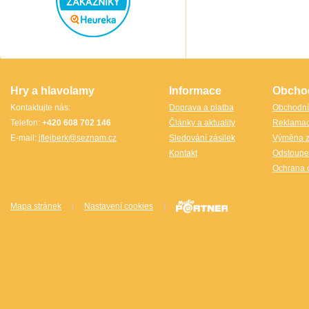
Speedstack USA
Svancara
Tantrix
Thajsko
Thajsko- Thailand wood
TheCubicle.us
Tobar
VINCO
VINCO Václav Obšívač
Hry a hlavolamy
Informace
Obcho
Kontaktujte nás:
Doprava a platba
Obchodní
Telefon:
+420 608 702 146
Články a aktuality
Reklama
E-mail:
jflejberk@seznam.cz
Sledování zásilek
Výměna z
Kontakt
Odstoupe
Ochrana 
Mapa stránek
|
Nastavení cookies
|