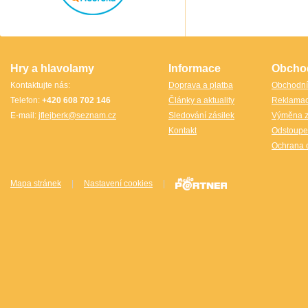
Thajsko
Thajsko- Thailand wood
TheCubicle.us
Tobar
VINCO
VINCO Václav Obšívač
Hry a hlavolamy
Informace
Obcho
Kontaktujte nás:
Doprava a platba
Obchodní
Telefon:
+420 608 702 146
Články a aktuality
Reklama
E-mail:
jflejberk@seznam.cz
Sledování zásilek
Výměna z
Kontakt
Odstoupe
Ochrana 
Mapa stránek
|
Nastavení cookies
|