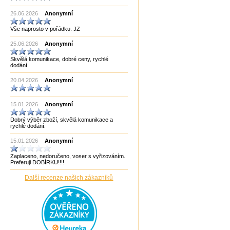
Made in India CHOPRA
26.06.2026
Made in Taiwan
Anonymní
Manopoulos
Vše naprosto v pořádku. JZ
MF3
mf8
25.06.2026
Anonymní
MoYu
Německo
Skvělá komunikace, dobré ceny, rychlé
Německo Bartl
dodání.
Německo HCM
Německo Philos
20.04.2026
Anonymní
New Pelikan
Old Pelikan
Out of the blue
15.01.2026
Anonymní
Philos
Piatnik
Dobrý výběr zboží, skvělá komunikace a
Puzzle Master Kanada
rychlé dodání.
QiYi
RADEMIC
15.01.2026
Anonymní
Recent Toys
Robetoy
Zaplaceno, nedoručeno, voser s vyřizováním.
Robetoy,Bartl
Preferuji DOBÍRKU!!!!
Rubiks
Rumunsko
Další recenze našich zákazníků
Sazka/Olympia
ShengShou
ShengShou)
Sonic Games
Speedstack USA
Svancara
Tantrix