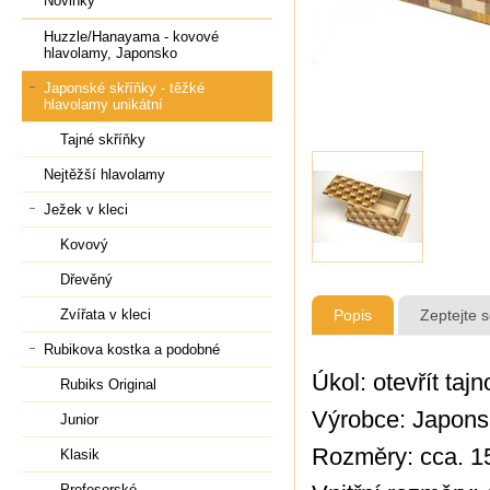
Novinky
Huzzle/Hanayama - kovové
hlavolamy, Japonsko
Japonské skříňky - těžké
hlavolamy unikátní
Tajné skříňky
Nejtěžší hlavolamy
Ježek v kleci
Kovový
Dřevěný
Zvířata v kleci
Popis
Zeptejte 
Rubikova kostka a podobné
Úkol: otevřít taj
Rubiks Original
Výrobce: Japon
Junior
Rozměry: cca.
1
Klasik
Profesorské