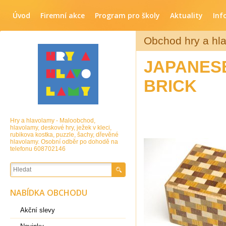
Úvod
Firemní akce
Program pro školy
Aktuality
Inf
Obchod hry a hl
JAPANESE
BRICK
Hry a hlavolamy - Maloobchod,
hlavolamy, deskové hry, ježek v kleci,
rubikova kostka, puzzle, šachy, dřevěné
hlavolamy. Osobní odběr po dohodě na
telefonu 608702146
NABÍDKA OBCHODU
Akční slevy