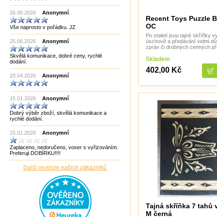
Made in India CHOPRA
26.06.2026
Made in Taiwan
Anonymní
Recent Toys Puzzle 
Manopoulos
OC
Vše naprosto v pořádku. JZ
MF3
mf8
Po staletí jsou tajné skříňky 
úschově a předávání velmi dů
25.06.2026
Anonymní
MoYu
zpráv či drobných cenných p
Německo
Skvělá komunikace, dobré ceny, rychlé
Německo Bartl
Skladem
dodání.
Německo HCM
402,00 Kč
Německo Philos
20.04.2026
Anonymní
New Pelikan
Old Pelikan
Out of the blue
15.01.2026
Anonymní
Philos
Piatnik
Dobrý výběr zboží, skvělá komunikace a
Puzzle Master Kanada
rychlé dodání.
QiYi
RADEMIC
15.01.2026
Anonymní
Recent Toys
Robetoy
Zaplaceno, nedoručeno, voser s vyřizováním.
Robetoy,Bartl
Preferuji DOBÍRKU!!!!
Rubiks
Rumunsko
Další recenze našich zákazníků
Sazka/Olympia
ShengShou
ShengShou)
Sonic Games
Speedstack USA
Tajná skříňka 7 tahů 
Svancara
M černá
Tantrix