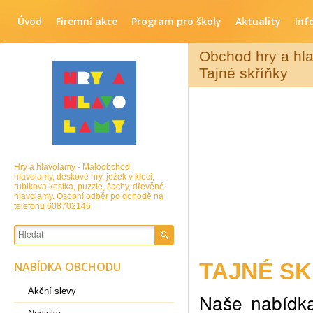
Úvod
Firemní akce
Program pro školy
Aktuality
Inf
Obchod hry a hl
Tajné skříňky
Hry a hlavolamy - Maloobchod,
hlavolamy, deskové hry, ježek v kleci,
rubikova kostka, puzzle, šachy, dřevěné
hlavolamy. Osobní odběr po dohodě na
telefonu 608702146
TAJNÉ SK
NABÍDKA OBCHODU
Akční slevy
Naše nabídka