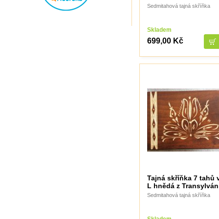
Sedmitahová tajná skříňka
Thajsko
Thajsko- Thailand wood
TheCubicle.us
Tobar
Skladem
VINCO
699,00 Kč
VINCO Václav Obšívač
Tajná skříňka 7 tahů 
L hnědá z Transylván
Sedmitahová tajná skříňka
Skladem