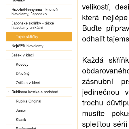
Novinky
velikostí, de
Huzzle/Hanayama - kovové
která nejlép
hlavolamy, Japonsko
Japonské skříňky - těžké
Buďte připra
hlavolamy unikátní
odhalit tajems
Tajné skříňky
Nejtěžší hlavolamy
Ježek v kleci
Každá skříň
Kovový
obdarovanéh
Dřevěný
zásnubní pr
Zvířata v kleci
jedinečnou v
Rubikova kostka a podobné
trochu důvtip
Rubiks Original
musíte poku
Junior
Klasik
spletitou séri
Profesorské