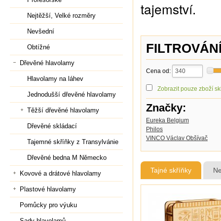
tajemství.
Nejtěžší, Velké rozměry
Nevšední
FILTROVÁN
Obtížné
Dřevěné hlavolamy
Cena od:
Hlavolamy na láhev
Zobrazit pouze zboží s
Jednodušší dřevěné hlavolamy
Značky:
Těžší dřevěné hlavolamy
Eureka Belgium
Dřevěné skládací
Philos
VINCO Václav Obšívač
Tajemné skříňky z Transylvánie
Dřevěné bedna M Německo
Tajné skříňky
Ne
Kovové a drátové hlavolamy
Plastové hlavolamy
Pomůcky pro výuku
Sady hlavolamů