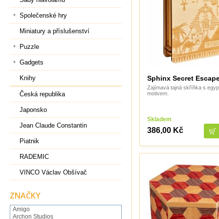
Společenské hry
Miniatury a příslušenství
Puzzle
Gadgets
Sphinx Secret Escap
Knihy
Zajímavá tajná skříňka s egy
motivem.
Česká republika
Japonsko
Skladem
Jean Claude Constantin
386,00 Kč
Piatnik
RADEMIC
VINCO Václav Obšívač
ZNAČKY
Amigo
Archon Studios