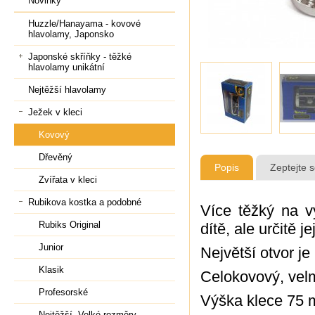
Novinky
Huzzle/Hanayama - kovové
hlavolamy, Japonsko
Japonské skříňky - těžké
hlavolamy unikátní
Nejtěžší hlavolamy
Ježek v kleci
Kovový
Dřevěný
Popis
Zeptejte 
Zvířata v kleci
Rubikova kostka a podobné
Více těžký na v
Rubiks Original
dítě, ale určitě j
Junior
Největší otvor je 
Klasik
Celokovový, velm
Profesorské
Výška klece 75
Nejtěžší, Velké rozměry