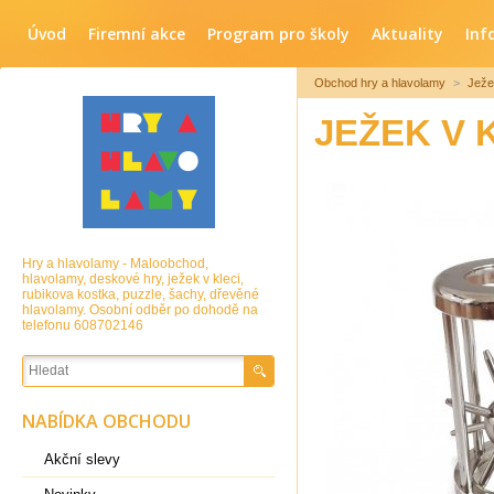
Úvod
Firemní akce
Program pro školy
Aktuality
Inf
Obchod hry a hlavolamy
>
Ježe
JEŽEK V 
Hry a hlavolamy - Maloobchod,
hlavolamy, deskové hry, ježek v kleci,
rubikova kostka, puzzle, šachy, dřevěné
hlavolamy. Osobní odběr po dohodě na
telefonu 608702146
NABÍDKA OBCHODU
Akční slevy