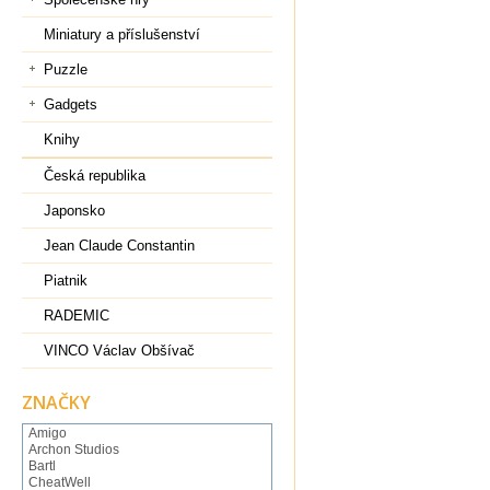
Miniatury a příslušenství
Puzzle
Gadgets
Knihy
Česká republika
Japonsko
Jean Claude Constantin
Piatnik
RADEMIC
VINCO Václav Obšívač
ZNAČKY
Amigo
Archon Studios
Bartl
CheatWell