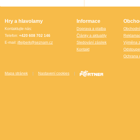
TheCubicle.us
Tobar
VINCO
VINCO Václav Obšívač
Hry a hlavolamy
Informace
Obcho
Kontaktujte nás:
Doprava a platba
Obchodní
Telefon:
+420 608 702 146
Články a aktuality
Reklama
E-mail:
jflejberk@seznam.cz
Sledování zásilek
Výměna z
Kontakt
Odstoupe
Ochrana 
Mapa stránek
|
Nastavení cookies
|