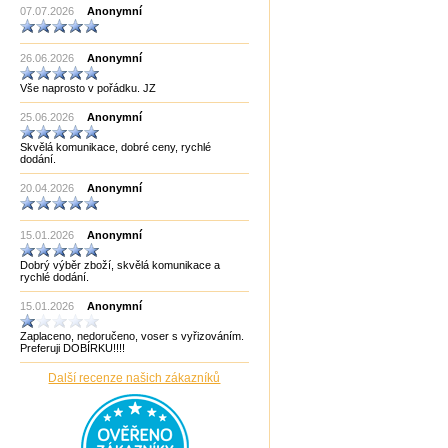
07.07.2026
Anonymní
Made in China
Made in EU
Made in India CHOPRA
26.06.2026
Made in Taiwan
Anonymní
Manopoulos
Vše naprosto v pořádku. JZ
MF3
mf8
25.06.2026
Anonymní
MoYu
Německo
Skvělá komunikace, dobré ceny, rychlé
Německo Bartl
dodání.
Německo HCM
Německo Philos
20.04.2026
Anonymní
New Pelikan
Old Pelikan
Out of the blue
15.01.2026
Anonymní
Philos
Piatnik
Dobrý výběr zboží, skvělá komunikace a
Puzzle Master Kanada
rychlé dodání.
QiYi
RADEMIC
15.01.2026
Anonymní
Recent Toys
Robetoy
Zaplaceno, nedoručeno, voser s vyřizováním.
Robetoy,Bartl
Preferuji DOBÍRKU!!!!
Rubiks
Rumunsko
Další recenze našich zákazníků
Sazka/Olympia
ShengShou
ShengShou)
Sonic Games