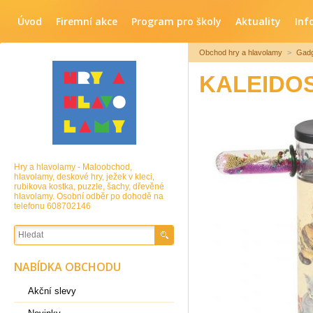
Úvod
Firemní akce
Program pro školy
Aktuality
Inf
Obchod hry a hlavolamy
>
Gadg
KALEIDO
Hry a hlavolamy - Maloobchod,
hlavolamy, deskové hry, ježek v kleci,
rubikova kostka, puzzle, šachy, dřevěné
hlavolamy. Osobní odběr po dohodě na
telefonu 608702146
NABÍDKA OBCHODU
Akční slevy