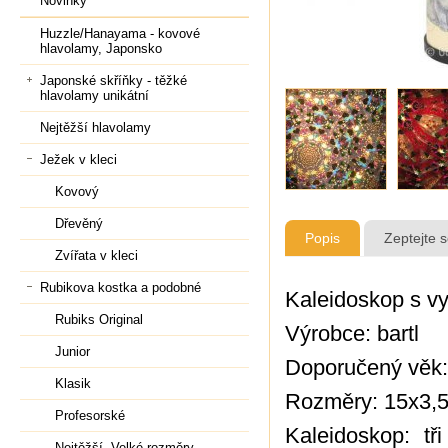
Novinky
Huzzle/Hanayama - kovové
hlavolamy, Japonsko
Japonské skříňky - těžké
hlavolamy unikátní
Nejtěžší hlavolamy
Ježek v kleci
Kovový
Dřevěný
Popis
Zeptejte 
Zvířata v kleci
Rubikova kostka a podobné
Kaleidoskop s v
Rubiks Original
Výrobce: bartl
Junior
Doporučený věk:
Klasik
Rozměry: 15x3,
Profesorské
Kaleidoskop: tř
Nejtěžší, Velké rozměry