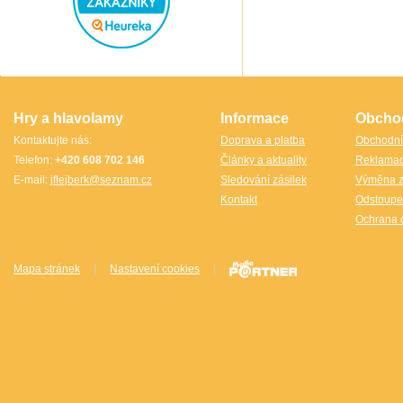
Speedstack USA
Svancara
Tantrix
Thajsko
Thajsko- Thailand wood
TheCubicle.us
Tobar
VINCO
VINCO Václav Obšívač
Hry a hlavolamy
Informace
Obcho
Kontaktujte nás:
Doprava a platba
Obchodní
Telefon:
+420 608 702 146
Články a aktuality
Reklama
E-mail:
jflejberk@seznam.cz
Sledování zásilek
Výměna z
Kontakt
Odstoupe
Ochrana 
Mapa stránek
|
Nastavení cookies
|