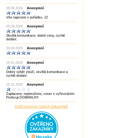
Made in India CHOPRA
26.06.2026
Made in Taiwan
Anonymní
Manopoulos
Vše naprosto v pořádku. JZ
MF3
mf8
25.06.2026
Anonymní
MoYu
Německo
Skvělá komunikace, dobré ceny, rychlé
Německo Bartl
dodání.
Německo HCM
Německo Philos
20.04.2026
Anonymní
New Pelikan
Old Pelikan
Out of the blue
15.01.2026
Anonymní
Philos
Piatnik
Dobrý výběr zboží, skvělá komunikace a
Puzzle Master Kanada
rychlé dodání.
QiYi
RADEMIC
15.01.2026
Anonymní
Recent Toys
Robetoy
Zaplaceno, nedoručeno, voser s vyřizováním.
Robetoy,Bartl
Preferuji DOBÍRKU!!!!
Rubiks
Rumunsko
Další recenze našich zákazníků
Sazka/Olympia
ShengShou
ShengShou)
Sonic Games
Speedstack USA
Svancara
Tantrix