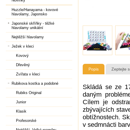
Novinky
Huzzle/Hanayama - kovové
hlavolamy, Japonsko
Japonské skříňky - těžké
hlavolamy unikátní
Nejtěžší hlavolamy
Ježek v kleci
Kovový
Dřevěný
Popis
Zeptejte 
Zvířata v kleci
Rubikova kostka a podobné
Skládá se ze 1
Rubiks Original
daným probléme
Cílem je odstra
Junior
zbývajících sta
Klasik
obtížnostech. S
Profesorské
v sedmnácti barv
Nejtěžší, Velké rozměry