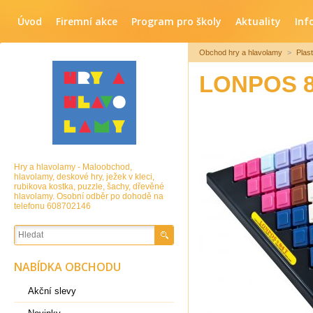
Úvod
Firemní akce
Program pro školy
Aktuality
Inf
Obchod hry a hlavolamy
>
Plas
LONPOS 8
Hry a hlavolamy - Maloobchod,
hlavolamy, deskové hry, ježek v kleci,
rubikova kostka, puzzle, šachy, dřevěné
hlavolamy. Osobní odběr po dohodě na
telefonu 608702146
NABÍDKA OBCHODU
Akční slevy