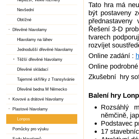
Tato hra má neu
Nevšední
být postaveny z
přednastaveny 
Obtížné
Řešení 3-D prob
Dřevěné hlavolamy
tvarech podporuj
Hlavolamy na láhev
rozvíjet soustřed
Jednodušší dřevěné hlavolamy
Online zadání :
h
Těžší dřevěné hlavolamy
Online podrobné
Dřevěné skládací
Zkušební hry so
Tajemné skříňky z Transylvánie
Dřevěné bedna M Německo
Balení hry Lonp
Kovové a drátové hlavolamy
Rozsáhlý ma
Plastové hlavolamy
němčině, jap
Lonpos
Podstavec p
Pomůcky pro výuku
17 stavebníc
Sady hlavolamů