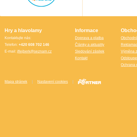
Thajsko
Thajsko- Thailand wood
TheCubicle.us
Tobar
VINCO
VINCO Václav Obšívač
Hry a hlavolamy
Informace
Obcho
Kontaktujte nás:
Doprava a platba
Obchodní
Telefon:
+420 608 702 146
Články a aktuality
Reklama
E-mail:
jflejberk@seznam.cz
Sledování zásilek
Výměna z
Kontakt
Odstoupe
Ochrana 
Mapa stránek
|
Nastavení cookies
|