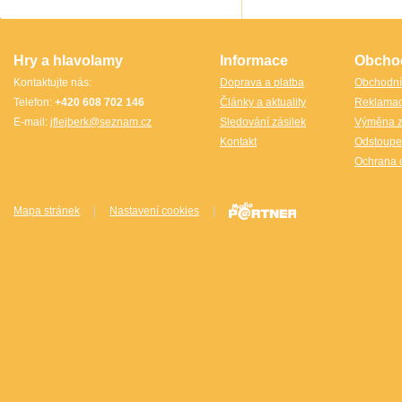
TheCubicle.us
Tobar
VINCO
VINCO Václav Obšívač
Hry a hlavolamy
Informace
Obcho
Kontaktujte nás:
Doprava a platba
Obchodní
Telefon:
+420 608 702 146
Články a aktuality
Reklama
E-mail:
jflejberk@seznam.cz
Sledování zásilek
Výměna z
Kontakt
Odstoupe
Ochrana 
Mapa stránek
|
Nastavení cookies
|