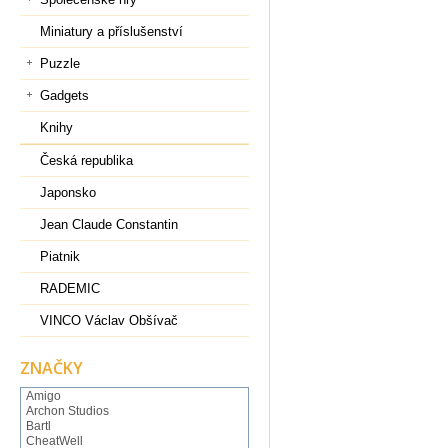
Miniatury a příslušenství
Puzzle
Gadgets
Knihy
Česká republika
Japonsko
Jean Claude Constantin
Piatnik
RADEMIC
VINCO Václav Obšívač
ZNAČKY
Amigo
Archon Studios
Bartl
CheatWell