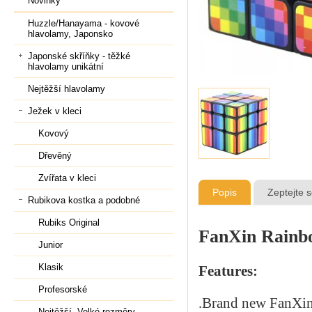
Novinky
Huzzle/Hanayama - kovové
hlavolamy, Japonsko
Japonské skříňky - těžké
hlavolamy unikátní
Nejtěžší hlavolamy
Ježek v kleci
Kovový
Dřevěný
Zvířata v kleci
Popis
Zeptejte 
Rubikova kostka a podobné
Rubiks Original
FanXin Rainb
Junior
Klasik
Features:
Profesorské
.Brand new FanXi
Nejtěžší, Velké rozměry