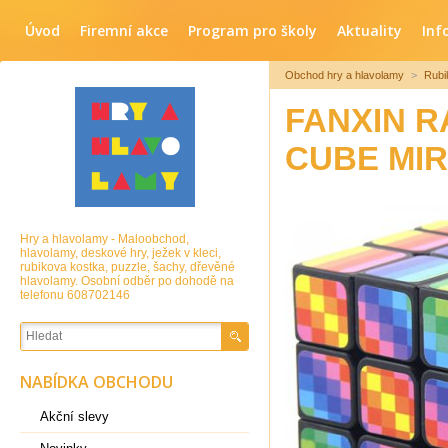
Úvod
Firemní akce
Program pro školy
Aktuality
Inf
Obchod hry a hlavolamy
>
Rubi
FANXIN R
CUBE MI
Hry a hlavolamy - Maloobchod,
hlavolamy, deskové hry, ježek v kleci,
rubikova kostka, puzzle, šachy, dřevěné
hlavolamy. Osobní odběr po dohodě na
telefonu 608702146
NABÍDKA OBCHODU
Akční slevy