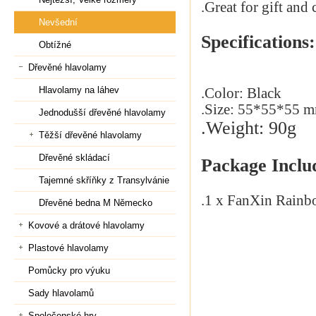
.Great for gift and 
Nevšední
Specifications:
Obtížné
Dřevěné hlavolamy
Hlavolamy na láhev
.Color:
Black
.Size: 55*55*55
m
Jednodušší dřevěné hlavolamy
.Weight: 90g
Těžší dřevěné hlavolamy
Dřevěné skládací
Package Inclu
Tajemné skříňky z Transylvánie
.1 x
FanXin Rainb
Dřevěné bedna M Německo
Kovové a drátové hlavolamy
Plastové hlavolamy
Pomůcky pro výuku
Sady hlavolamů
Společenské hry