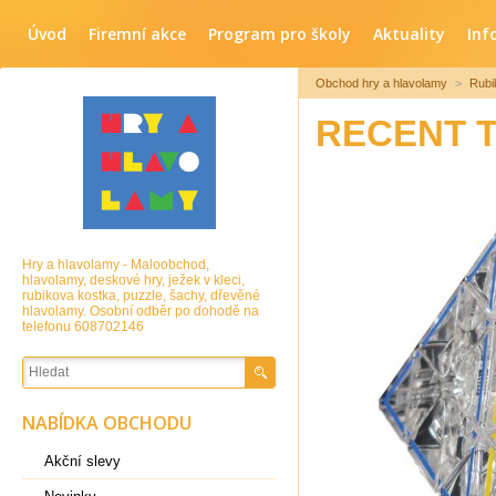
Úvod
Firemní akce
Program pro školy
Aktuality
Inf
Obchod hry a hlavolamy
>
Rubi
RECENT 
Hry a hlavolamy - Maloobchod,
hlavolamy, deskové hry, ježek v kleci,
rubikova kostka, puzzle, šachy, dřevěné
hlavolamy. Osobní odběr po dohodě na
telefonu 608702146
NABÍDKA OBCHODU
Akční slevy