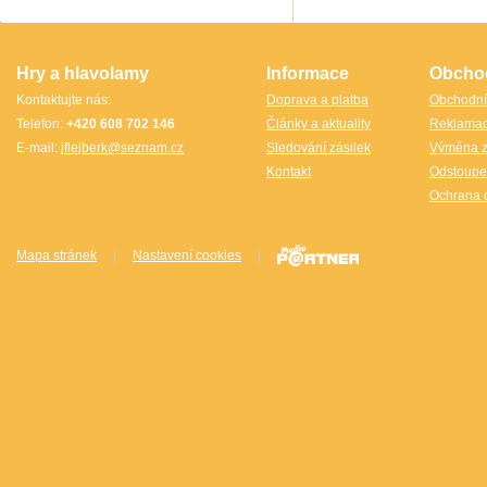
TheCubicle.us
Tobar
VINCO
VINCO Václav Obšívač
Hry a hlavolamy
Informace
Obcho
Kontaktujte nás:
Doprava a platba
Obchodní
Telefon:
+420 608 702 146
Články a aktuality
Reklama
E-mail:
jflejberk@seznam.cz
Sledování zásilek
Výměna z
Kontakt
Odstoupe
Ochrana 
Mapa stránek
|
Nastavení cookies
|