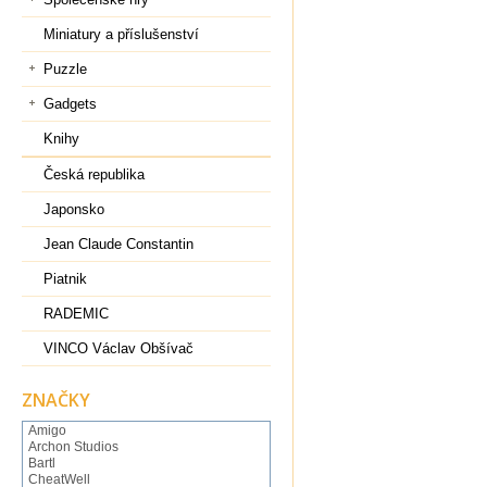
Miniatury a příslušenství
Puzzle
Gadgets
Knihy
Česká republika
Japonsko
Jean Claude Constantin
Piatnik
RADEMIC
VINCO Václav Obšívač
ZNAČKY
Amigo
Archon Studios
Bartl
CheatWell