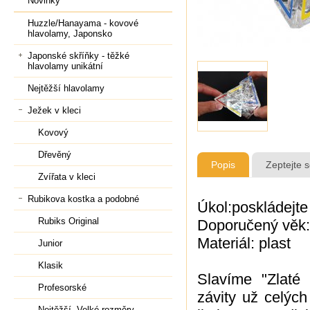
Novinky
Huzzle/Hanayama - kovové
hlavolamy, Japonsko
Japonské skříňky - těžké
hlavolamy unikátní
Nejtěžší hlavolamy
Ježek v kleci
Kovový
Dřevěný
Popis
Zeptejte 
Zvířata v kleci
Rubikova kostka a podobné
Úkol:poskládejt
Rubiks Original
Doporučený věk:
Materiál: plast
Junior
Klasik
Slavíme "Zlaté
Profesorské
závity už celých
Nejtěžší, Velké rozměry