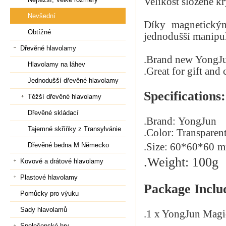
Velikost složené kr
Nevšední
Díky magnetický
Obtížné
jednodušší manipu
Dřevěné hlavolamy
.Brand new
YongJu
Hlavolamy na láhev
.Great for gift and 
Jednodušší dřevěné hlavolamy
Specifications:
Těžší dřevěné hlavolamy
Dřevěné skládací
.Brand:
YongJun
Tajemné skříňky z Transylvánie
.Color:
Transparen
Dřevěné bedna M Německo
.Size: 60*
60*
60
m
.Weight: 100g
Kovové a drátové hlavolamy
Plastové hlavolamy
Package Inclu
Pomůcky pro výuku
Sady hlavolamů
.1 x YongJun Magi
Společenské hry