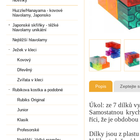
Novinky
Huzzle/Hanayama - kovové
hlavolamy, Japonsko
Japonské skříňky - těžké
hlavolamy unikátní
Nejtěžší hlavolamy
Ježek v kleci
Kovový
Dřevěný
Zvířata v kleci
Popis
Zeptejte 
Rubikova kostka a podobné
Rubiks Original
Úkol: ze 7 dílků vy
Junior
Samostatnou krych
říci, že je obdobo
Klasik
Profesorské
Dílky jsou z plast
Nejtěžší, Velké rozměry