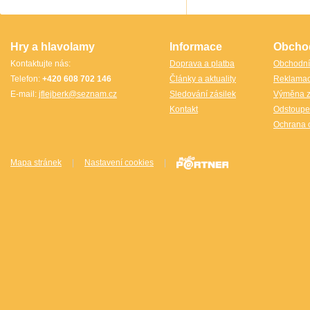
TheCubicle.us
Tobar
VINCO
VINCO Václav Obšívač
Hry a hlavolamy
Informace
Obcho
Kontaktujte nás:
Doprava a platba
Obchodní
Telefon:
+420 608 702 146
Články a aktuality
Reklama
E-mail:
jflejberk@seznam.cz
Sledování zásilek
Výměna z
Kontakt
Odstoupe
Ochrana 
Mapa stránek
|
Nastavení cookies
|