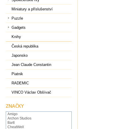
Miniatury a příslušenství
Puzzle
Gadgets
Knihy
Česká republika
Japonsko
Jean Claude Constantin
Piatnik
RADEMIC
VINCO Václav Obšívač
ZNAČKY
Amigo
Archon Studios
Bartl
CheatWell