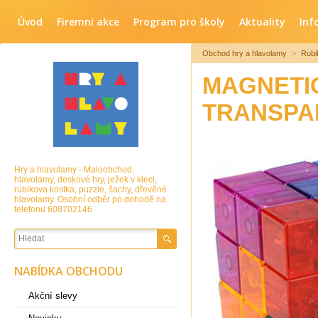
Úvod
Firemní akce
Program pro školy
Aktuality
Inf
Obchod hry a hlavolamy
>
Rubi
MAGNETI
TRANSPA
Hry a hlavolamy - Maloobchod,
hlavolamy, deskové hry, ježek v kleci,
rubikova kostka, puzzle, šachy, dřevěné
hlavolamy. Osobní odběr po dohodě na
telefonu 608702146
NABÍDKA OBCHODU
Akční slevy