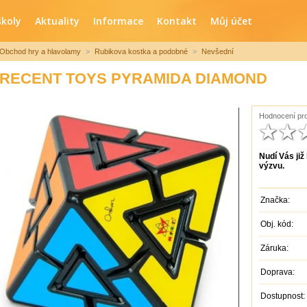
školy
Aktuality
Informace
Kontakt
Můj účet
Obchod hry a hlavolamy
>
Rubikova kostka a podobné
>
Nevšední
RECENT TOYS PYRAMIDA DIAMOND
Hodnocení pro
Nudí Vás ji
výzvu.
Značka:
Obj. kód:
Záruka:
Doprava:
Dostupnost: