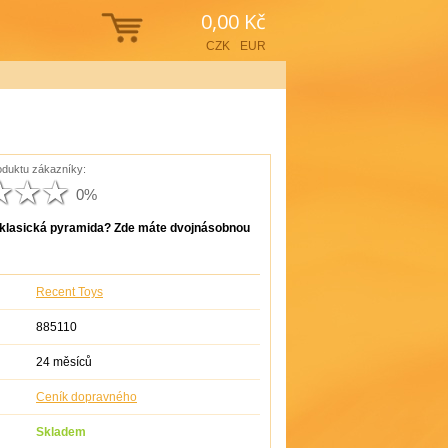
0,00 Kč
CZK
EUR
duktu zákazníky:
0%
ž klasická pyramida? Zde máte dvojnásobnou
Recent Toys
885110
24 měsíců
Ceník dopravného
Skladem