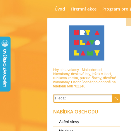
Úvod
Firemní akce
Program pro 
Hry a hlavolamy - Maloobchod,
hlavolamy, deskové hry, ježek v kleci,
rubikova kostka, puzzle, šachy, dřevěné
hlavolamy. Osobní odběr po dohodě na
telefonu 608702146
NABÍDKA OBCHODU
Akční slevy