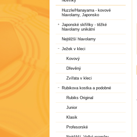
Novinky
Huzzle/Hanayama - kovové
hlavolamy, Japonsko
Japonské skříňky - těžké
hlavolamy unikátní
Nejtěžší hlavolamy
Ježek v kleci
Kovový
Dřevěný
Zvířata v kleci
Rubikova kostka a podobné
Rubiks Original
Junior
Klasik
Profesorské
Nejtěžší, Velké rozměry