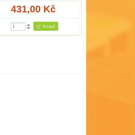
431,00
Kč