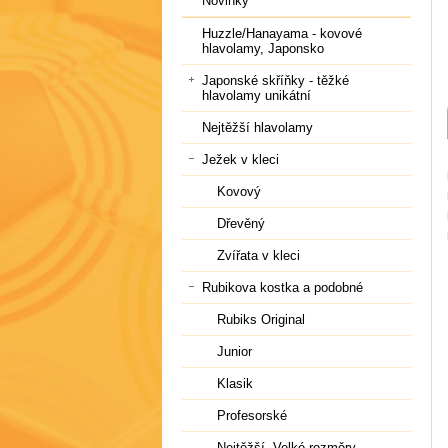
Novinky
Huzzle/Hanayama - kovové
hlavolamy, Japonsko
Japonské skříňky - těžké
hlavolamy unikátní
Nejtěžší hlavolamy
Ježek v kleci
Kovový
Dřevěný
Zvířata v kleci
Rubikova kostka a podobné
Rubiks Original
Junior
Klasik
Profesorské
Nejtěžší, Velké rozměry