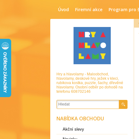
Úvod
Firemní akce
Program pro 
Hry a hlavolamy - Maloobchod,
hlavolamy, deskové hry, ježek v kleci,
rubikova kostka, puzzle, šachy, dřevěné
hlavolamy. Osobní odběr po dohodě na
telefonu 608702146
NABÍDKA OBCHODU
Akční slevy