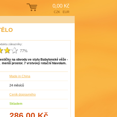
0,00 Kč
CZK
EUR
TĚLO
duktu zákazníky:
77%
estičky na obvodu ve stylu Babylonské věže -
, menší prostor. 7 vrstvový rotační hlavolam.
Made in China
24 měsíců
Ceník dopravného
Skladem
286,00
Kč