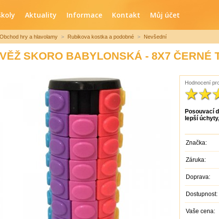
školy
Aktuality
Informace
Kontakt
Můj účet
Obchod hry a hlavolamy
>
Rubikova kostka a podobné
>
Nevšední
VĚŽ SKORO BABYLONSKÁ - 8X7 ČERNÉ 
Hodnocení pro
Posouvací d
lepší úchyty
Značka:
Záruka:
Doprava:
Dostupnost:
Vaše cena: