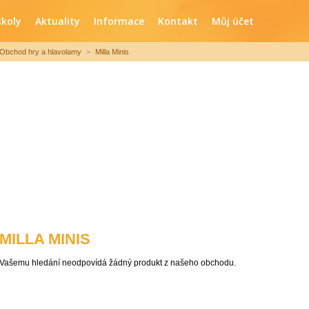
školy
Aktuality
Informace
Kontakt
Můj účet
Obchod hry a hlavolamy
>
Milla Minis
MILLA MINIS
Vašemu hledání neodpovídá žádný produkt z našeho obchodu.