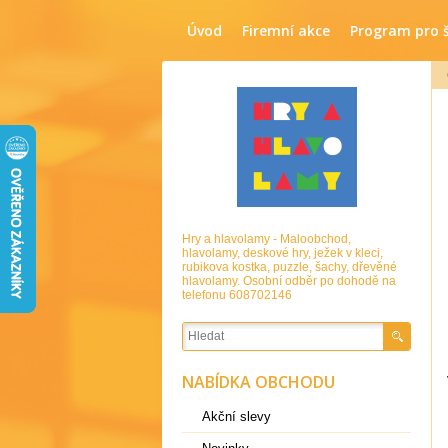
Úvod
Firemní akce
Program pro 
Hry a hlavolamy - Maloobchod,
hlavolamy, deskové hry, ježek v kleci,
rubikova kostka, puzzle, šachy, dřevěné
hlavolamy. Osobní odběr po dohodě na
telefonu 608702146
NABÍDKA OBCHODU
Akční slevy