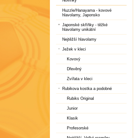
Novinky
Huzzle/Hanayama - kovové
hlavolamy, Japonsko
Japonské skříňky - těžké
hlavolamy unikátní
Nejtěžší hlavolamy
Ježek v kleci
Kovový
Dřevěný
Zvířata v kleci
Rubikova kostka a podobné
Rubiks Original
Junior
Klasik
Profesorské
Nejtěžší, Velké rozměry