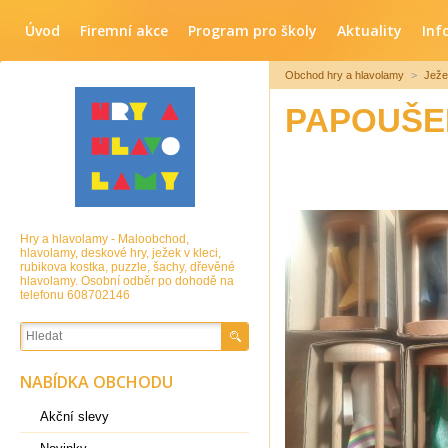
Úvod
Firemní akce
Program pro školy
Aktuality
Inf
Obchod hry a hlavolamy
>
Ježe
PAPOUŠEK
Hry a hlavolamy - Maloobchod,
hlavolamy, deskové hry, ježek v kleci,
rubikova kostka, puzzle, šachy, dřevěné
hlavolamy. Osobní odběr po dohodě na
telefonu 608702146
NABÍDKA OBCHODU
Akční slevy