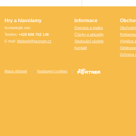
TheCubicle.us
Tobar
VINCO
VINCO Václav Obšívač
Hry a hlavolamy
Informace
Obcho
Kontaktujte nás:
Doprava a platba
Obchodní
Telefon:
+420 608 702 146
Články a aktuality
Reklama
E-mail:
jflejberk@seznam.cz
Sledování zásilek
Výměna z
Kontakt
Odstoupe
Ochrana 
Mapa stránek
|
Nastavení cookies
|