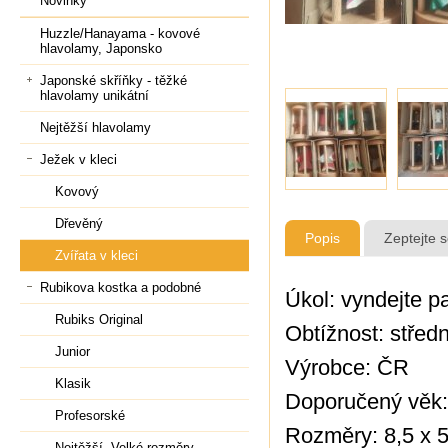
Novinky
Huzzle/Hanayama - kovové
hlavolamy, Japonsko
Japonské skříňky - těžké
hlavolamy unikátní
Nejtěžší hlavolamy
Ježek v kleci
Kovový
Dřevěný
Popis
Zeptejte 
Zvířata v kleci
Rubikova kostka a podobné
Úkol: vyndejte p
Rubiks Original
Obtížnost: střed
Junior
Výrobce: ČR
Klasik
Doporučený věk:
Profesorské
Rozměry: 8,5 x 
Nejtěžší, Velké rozměry