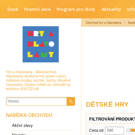
Úvod
Firemní akce
Program pro školy
Aktuality
Inf
Obchod hry a hlavolamy
>
Spol
Hry a hlavolamy - Maloobchod,
hlavolamy, deskové hry, ježek v kleci,
rubikova kostka, puzzle, šachy, dřevěné
hlavolamy. Osobní odběr po dohodě na
telefonu 608702146
DĚTSKÉ HRY
NABÍDKA OBCHODU
FILTROVÁNÍ PRODUK
Akční slevy
Cena od: