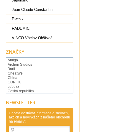
Japonsko
Jean Claude Constantin
Piatnik
RADEMIC
VINCO Václav Obšívač
ZNAČKY
Amigo
Archon Studios
Bartl
CheatWell
China
CORFIX
cubezz
Česká republika
Česká Republika Clever
DianSheng
NEWSLETTER
Dilemma Games
Dino Toys
DVorak Ondrej
Chcete dostávat informace o slevách,
akcích a novinkách z našeho obchodu
Eureka
na email?:
Eureka Belgium
FanXin
Flejberk spol. s r.o..