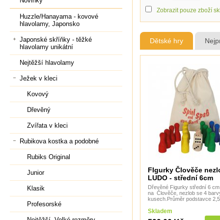
Novinky
Zobrazit pouze zboží s
Huzzle/Hanayama - kovové
hlavolamy, Japonsko
Japonské skříňky - těžké
Dětské hry
Nejp
hlavolamy unikátní
Nejtěžší hlavolamy
Ježek v kleci
Kovový
Dřevěný
Zvířata v kleci
Rubikova kostka a podobné
Rubiks Original
FIgurky Člověče nezl
Junior
LUDO - střední 6cm
Dřevěné Figurky střední 6 cm
Klasik
na Člověče, nezlob se 4 barv
kusech.Průměr podstavce 2,
Profesorské
Skladem
Nejtěžší, Velké rozměry