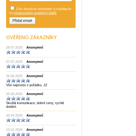
Gans Puzzle
Gigamic Francie
Chci dostávat newsletter a souhlasím
Hanayama
se
zpracováním osobních údajů
Hry a hlavolamy
Huzzle
Huzzle Eureka
Jan Šturm umělecký kovář
Japan
OVĚŘENO ZÁKAZNÍKY
Japonsko
Jean Claude Constantin
28.07.2026
Anonymní
Knihy cizojazyčné
Knihy české
LONPOS
07.07.2026
Anonymní
Made in China
Made in EU
Made in India CHOPRA
26.06.2026
Made in Taiwan
Anonymní
Manopoulos
Vše naprosto v pořádku. JZ
MF3
mf8
25.06.2026
Anonymní
MoYu
Německo
Skvělá komunikace, dobré ceny, rychlé
Německo Bartl
dodání.
Německo HCM
Německo Philos
20.04.2026
Anonymní
New Pelikan
Old Pelikan
Out of the blue
15.01.2026
Anonymní
Philos
Piatnik