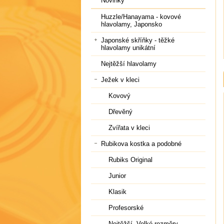
Novinky
Huzzle/Hanayama - kovové
hlavolamy, Japonsko
Japonské skříňky - těžké
hlavolamy unikátní
Nejtěžší hlavolamy
Ježek v kleci
Kovový
Dřevěný
Zvířata v kleci
Rubikova kostka a podobné
Rubiks Original
Junior
Klasik
Profesorské
Nejtěžší, Velké rozměry