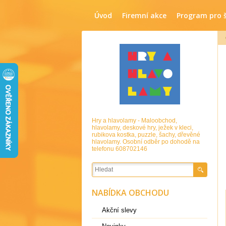
Úvod
Firemní akce
Program pro 
Hry a hlavolamy - Maloobchod,
hlavolamy, deskové hry, ježek v kleci,
rubikova kostka, puzzle, šachy, dřevěné
hlavolamy. Osobní odběr po dohodě na
telefonu 608702146
NABÍDKA OBCHODU
Akční slevy