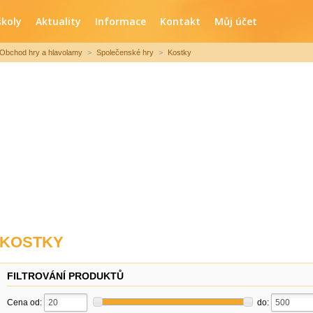
školy
Aktuality
Informace
Kontakt
Můj účet
Obchod hry a hlavolamy
>
Společenské hry
>
Kostky
KOSTKY
FILTROVÁNÍ PRODUKTŮ
Cena od:
do: