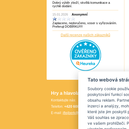
Dobrý výběr zboží, skvělá komunikace a
Puzzle Master Kanada
rychlé dodání.
QiYi
RADEMIC
15.01.2026
Anonymní
Recent Toys
Robetoy
Zaplaceno, nedoručeno, voser s vyřizováním.
Robetoy,Bartl
Preferuji DOBÍRKU!!!!
Rubiks
Rumunsko
Další recenze našich zákazníků
Sazka/Olympia
ShengShou
ShengShou)
Sonic Games
Speedstack USA
Svancara
Tantrix
Thajsko
Thajsko- Thailand wood
TheCubicle.us
Tato webová strá
Tobar
VINCO
Soubory cookie použív
VINCO Václav Obšívač
Hry a hlavolamy
Info
poskytování funkcí soc
obsahu reklam. Partne
Kontaktujte nás:
Doprav
inzerci a analýzy, mo
Telefon:
+420 608 702 146
Články 
které jste jim poskytli
E-mail:
jflejberk@seznam.cz
Sledová
Váš souhlas se zpraco
Kontakt
ve vašem prohlížeči. 