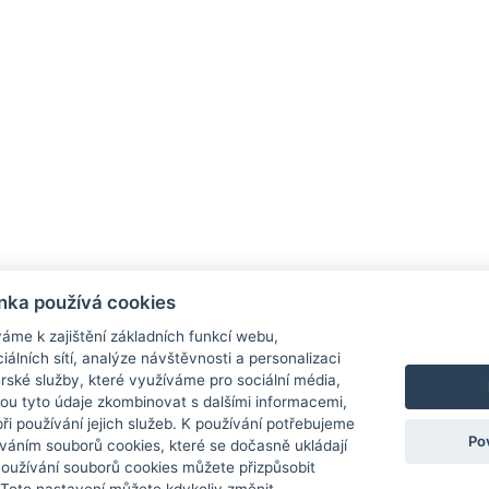
nka používá cookies
áme k zajištění základních funkcí webu,
rmace
Obchodní podmínky
Sledování zásilek
iálních sítí, analýze návštěvnosti a personalizaci
rské služby, které využíváme pro sociální média,
a a platba
Obchodní podmínky
hou tyto údaje zkombinovat s dalšími informacemi,
a aktuality
Reklamace
 při používání jejich služeb. K používání potřebujeme
ní zásilek
Výměna zboží
Po
váním souborů cookies, které se dočasně ukládají
Odstoupení od kupní smlouvy
Používání souborů cookies můžete přizpůsobit
Ochrana osobních údajů