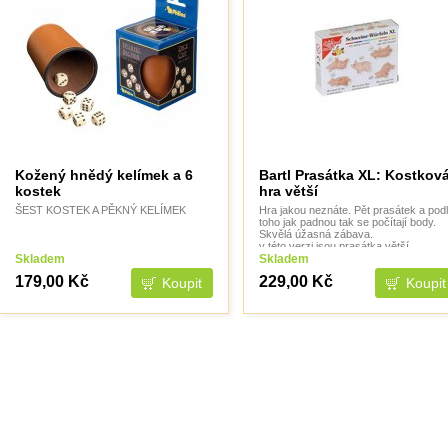
Kožený hnědý kelímek a 6
Bartl Prasátka XL: Kostkov
kostek
hra větší
ŠEST KOSTEK A PĚKNÝ KELÍMEK
Hra jakou neznáte. Pět prasátek a pod
toho jak padnou tak se počítají body.
Skvělá úžasná zábava.
v této verzi jsou prasátka větší
Skladem
Skladem
179,00 Kč
229,00 Kč