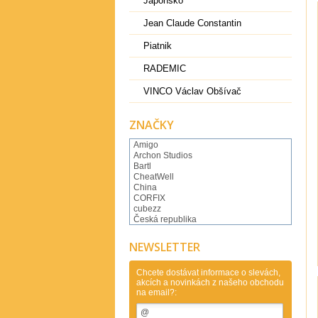
Japonsko
Jean Claude Constantin
Piatnik
RADEMIC
VINCO Václav Obšívač
ZNAČKY
Amigo
Archon Studios
Bartl
CheatWell
China
CORFIX
cubezz
Česká republika
Česká Republika Clever
DianSheng
NEWSLETTER
Dilemma Games
Dino Toys
DVorak Ondrej
Chcete dostávat informace o slevách,
akcích a novinkách z našeho obchodu
Eureka
na email?:
Eureka Belgium
FanXin
Flejberk spol. s r.o..