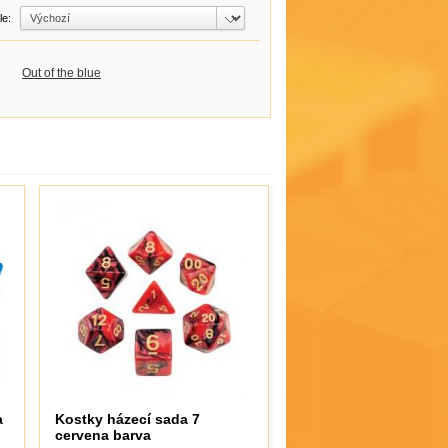
dle:
Out of the blue
a
Kostky házecí sada 7
cervena barva