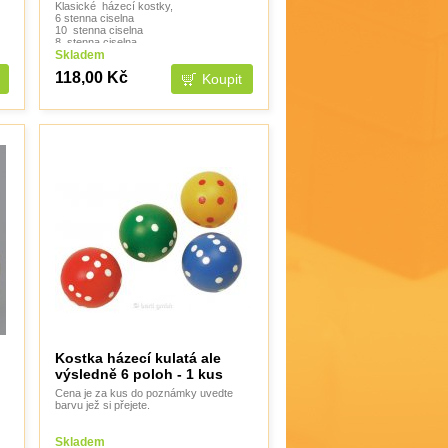
Klasické házecí kostky,
6 stenna ciselna
10 stenna ciselna
8 stenna ciselna
12 stenna ciselna
Skladem
20 stenna ciselna
118,00 Kč
10 stenna procenta
4 stenna ciselna
Kostka házecí kulatá ale
výsledně 6 poloh - 1 kus
Cena je za kus do poznámky uvedte
barvu jež si přejete.
Skladem