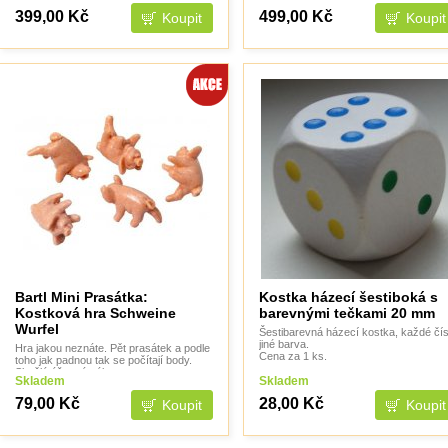
399,00 Kč
499,00 Kč
Bartl Mini Prasátka:
Kostka házecí šestiboká s
Kostková hra Schweine
barevnými tečkami 20 mm
Wurfel
Šestibarevná házecí kostka, každé čís
jiné barva.
Hra jakou neznáte. Pět prasátek a podle
Cena za 1 ks.
toho jak padnou tak se počítají body.
Skvělá úžasná zábava.
Skladem
Skladem
79,00 Kč
28,00 Kč