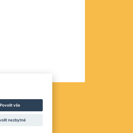
Platby
Povolit vše
volit nezbytné