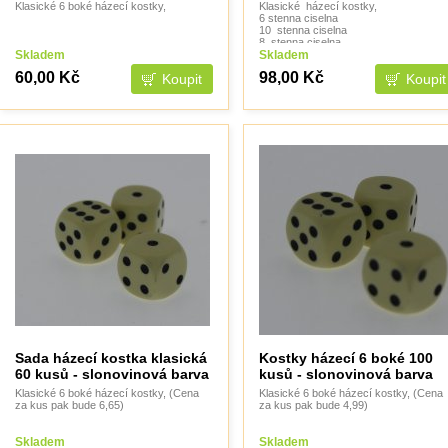
Klasické 6 boké házecí kostky,
Klasické házecí kostky,
6 stenna ciselna
10 stenna ciselna
8 stenna ciselna
Skladem
12 stenna ciselna
Skladem
20 stenna ciselna
60,00 Kč
98,00 Kč
10 stenna procenta
4 stenna ciselna
Sada házecí kostka klasická
Kostky házecí 6 boké 100
60 kusů - slonovinová barva
kusů - slonovinová barva
Klasické 6 boké házecí kostky, (Cena
Klasické 6 boké házecí kostky, (Cena
za kus pak bude 6,65)
za kus pak bude 4,99)
Skladem
Skladem