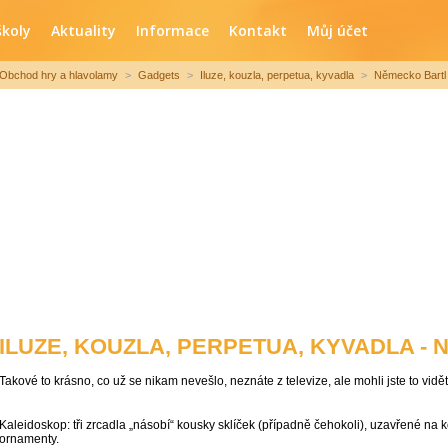
školy
Aktuality
Informace
Kontakt
Můj účet
Obchod hry a hlavolamy
>
Gadgets
>
Iluze, kouzla, perpetua, kyvadla
>
Německo Bartl
ILUZE, KOUZLA, PERPETUA, KYVADLA -
Takové to krásno, co už se nikam nevešlo, neznáte z televize, ale mohli jste to vidě
Kaleidoskop: tři zrcadla „násobí“ kousky sklíček (případně čehokoli), uzavřené na ko
ornamenty.