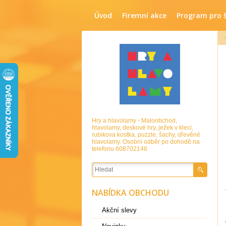
Úvod
Firemní akce
Program pro 
Hry a hlavolamy - Maloobchod,
hlavolamy, deskové hry, ježek v kleci,
rubikova kostka, puzzle, šachy, dřevěné
hlavolamy. Osobní odběr po dohodě na
telefonu 608702146
NABÍDKA OBCHODU
Akční slevy