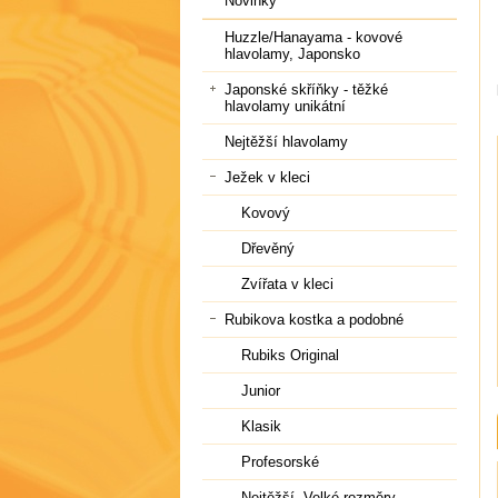
Novinky
Huzzle/Hanayama - kovové
hlavolamy, Japonsko
Japonské skříňky - těžké
hlavolamy unikátní
Nejtěžší hlavolamy
Ježek v kleci
Kovový
Dřevěný
Zvířata v kleci
Rubikova kostka a podobné
Rubiks Original
Junior
Klasik
Profesorské
Nejtěžší, Velké rozměry