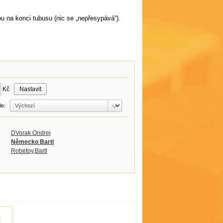
ou na konci tubusu (nic se „nepřesypává“).
Kč
dle:
DVorak Ondrej
Německo Bartl
Robetoy,Bartl