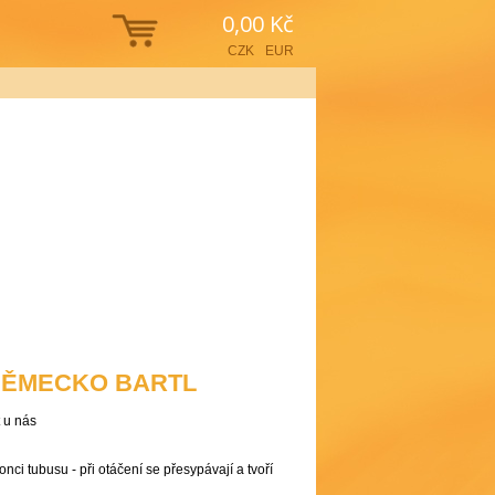
0,00 Kč
CZK
EUR
 NĚMECKO BARTL
t u nás
nci tubusu - při otáčení se přesypávají a tvoří