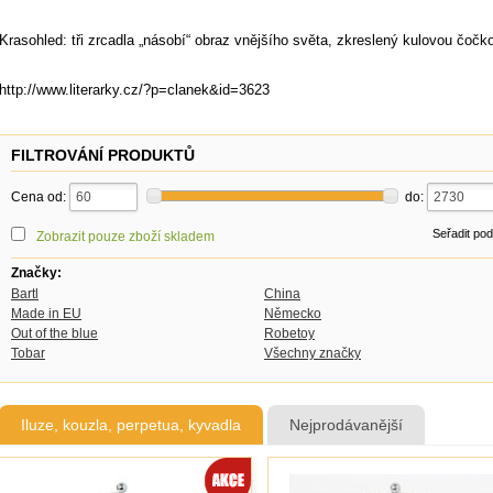
Krasohled: tři zrcadla „násobí“ obraz vnějšího světa, zkreslený kulovou čočk
http://www.literarky.cz/?p=clanek&id=3623
FILTROVÁNÍ PRODUKTŮ
Cena od:
do:
Seřadit po
Zobrazit pouze zboží skladem
Značky:
Bartl
China
Made in EU
Německo
Out of the blue
Robetoy
Tobar
Všechny značky
Iluze, kouzla, perpetua, kyvadla
Nejprodávanější