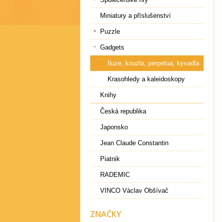
Miniatury a příslušenství
Puzzle
Gadgets
Iluze, kouzla, perpetua, kyvadla
Krasohledy a kaleidoskopy
Knihy
Česká republika
Japonsko
Jean Claude Constantin
Piatnik
RADEMIC
VINCO Václav Obšívač
ZNAČKY