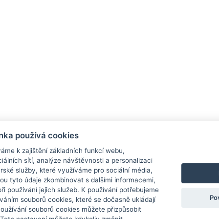
nka používá cookies
áme k zajištění základních funkcí webu,
rmace
Obchodní podmínky
Sledování zásilek
iálních sítí, analýze návštěvnosti a personalizaci
rské služby, které využíváme pro sociální média,
a a platba
Obchodní podmínky
hou tyto údaje zkombinovat s dalšími informacemi,
a aktuality
Reklamace
 při používání jejich služeb. K používání potřebujeme
ní zásilek
Výměna zboží
Po
váním souborů cookies, které se dočasně ukládají
Odstoupení od kupní smlouvy
Používání souborů cookies můžete přizpůsobit
Ochrana osobních údajů