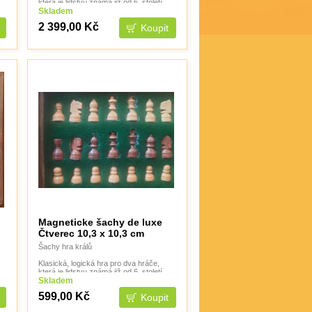
která je lidstvu známá již od 6. století.
Skladem
2 399,00 Kč
Magneticke šachy de luxe
Čtverec 10,3 x 10,3 cm
Šachy hra králů
Klasická, logická hra pro dva hráče,
která je lidstvu známá již od 6. století.
Skladem
599,00 Kč