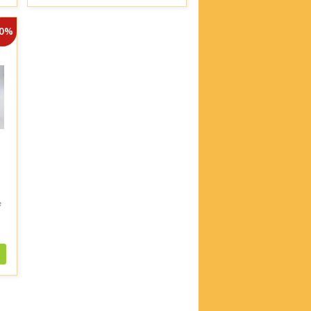
30%
e