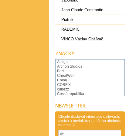
Japonsko
Jean Claude Constantin
Piatnik
RADEMIC
VINCO Václav Obšívač
ZNAČKY
Amigo
Archon Studios
Bartl
CheatWell
China
CORFIX
cubezz
Česká republika
Česká Republika Clever
DianSheng
NEWSLETTER
Dilemma Games
Dino Toys
DVorak Ondrej
Chcete dostávat informace o slevách,
akcích a novinkách z našeho obchodu
Eureka
na email?:
Eureka Belgium
FanXin
Flejberk spol. s r.o..