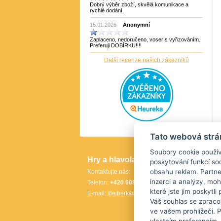
Dobrý výběr zboží, skvělá komunikace a
Puzzle Master Kanada
rychlé dodání.
QiYi
RADEMIC
15.01.2026
Anonymní
Recent Toys
Robetoy
Zaplaceno, nedoručeno, voser s vyřizováním.
Robetoy,Bartl
Preferuji DOBÍRKU!!!!
Rubiks
Rumunsko
Další recenze našich zákazníků
Sazka/Olympia
ShengShou
ShengShou)
Sonic Games
Speedstack USA
Svancara
Tantrix
Thajsko
Thajsko- Thailand wood
TheCubicle.us
Tato webová strá
Tobar
VINCO
Soubory cookie použív
VINCO Václav Obšívač
Hry a hlavolamy
Info
poskytování funkcí soc
obsahu reklam. Partne
Kontaktujte nás:
Doprav
inzerci a analýzy, mo
Telefon:
+420 608 702 146
Články 
které jste jim poskytli
E-mail:
jflejberk@seznam.cz
Sledová
Váš souhlas se zpraco
Kontakt
ve vašem prohlížeči. 