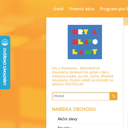
Úvod
Firemní akce
Program pro 
Hry a hlavolamy - Maloobchod,
hlavolamy, deskové hry, ježek v kleci,
rubikova kostka, puzzle, šachy, dřevěné
hlavolamy. Osobní odběr po dohodě na
telefonu 608702146
NABÍDKA OBCHODU
Akční slevy