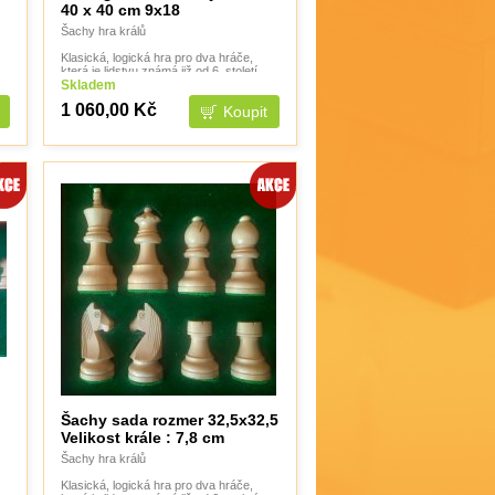
40 x 40 cm 9x18
Šachy hra králů
Klasická, logická hra pro dva hráče,
která je lidstvu známá již od 6. století.
Skladem
1 060,00 Kč
Šachy sada rozmer 32,5x32,5
Velikost krále : 7,8 cm
Šachy hra králů
Klasická, logická hra pro dva hráče,