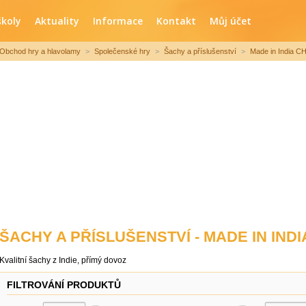
školy
Aktuality
Informace
Kontakt
Můj účet
Obchod hry a hlavolamy
>
Společenské hry
>
Šachy a příslušenství
>
Made in India 
ŠACHY A PŘÍSLUŠENSTVÍ - MADE IN IND
Kvalitní šachy z Indie, přímý dovoz
FILTROVÁNÍ PRODUKTŮ