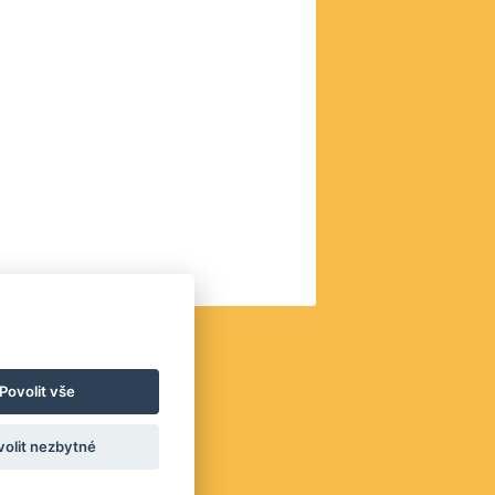
Platby
Povolit vše
volit nezbytné