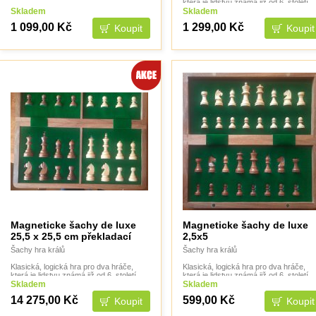
která je lidstvu známá již od 6. století.
Skladem
Skladem
1 099,00 Kč
1 299,00 Kč
Magneticke šachy de luxe
Magneticke šachy de luxe
25,5 x 25,5 cm překladací
2,5x5
Šachy hra králů
Šachy hra králů
Klasická, logická hra pro dva hráče,
Klasická, logická hra pro dva hráče,
která je lidstvu známá již od 6. století.
která je lidstvu známá již od 6. století.
Skladem
Skladem
14 275,00 Kč
599,00 Kč