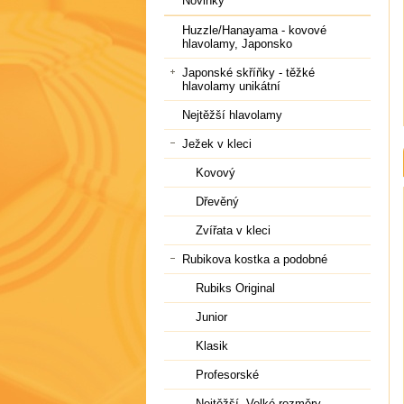
Novinky
Huzzle/Hanayama - kovové
hlavolamy, Japonsko
Japonské skříňky - těžké
hlavolamy unikátní
Nejtěžší hlavolamy
Ježek v kleci
Kovový
Dřevěný
Zvířata v kleci
Rubikova kostka a podobné
Rubiks Original
Junior
Klasik
Profesorské
Nejtěžší, Velké rozměry