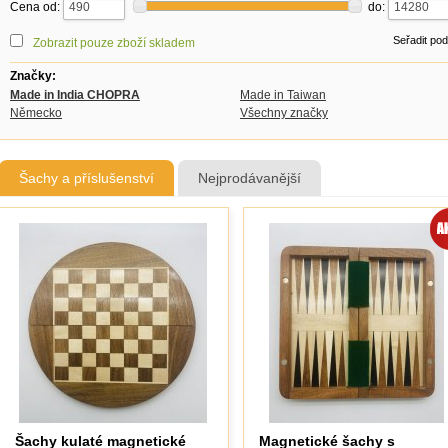
Cena od:
do:
Seřadit po
Zobrazit pouze zboží skladem
Značky:
Made in India CHOPRA
Made in Taiwan
Německo
Všechny značky
Šachy a příslušenství
Nejprodávanější
Šachy kulaté magnetické
Magnetické šachy s