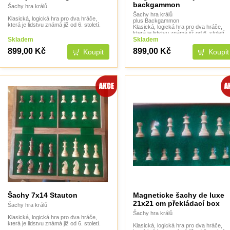
backgammon
Šachy hra králů
Šachy hra králů
Klasická, logická hra pro dva hráče,
plus Backgammon
která je lidstvu známá již od 6. století.
Klasická, logická hra pro dva hráče,
která je lidstvu známá již od 6. století.
Skladem
Skladem
899,00 Kč
899,00 Kč
Šachy 7x14 Stauton
Magneticke šachy de luxe
21x21 cm překládací box
Šachy hra králů
Šachy hra králů
Klasická, logická hra pro dva hráče,
která je lidstvu známá již od 6. století.
Klasická, logická hra pro dva hráče,