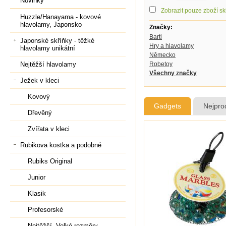
Novinky
Zobrazit pouze zboží s
Huzzle/Hanayama - kovové
hlavolamy, Japonsko
Značky:
Bartl
Japonské skříňky - těžké
Hry a hlavolamy
hlavolamy unikátní
Německo
Robetoy
Nejtěžší hlavolamy
Všechny značky
Ježek v kleci
Kovový
Gadgets
Nejpro
Dřevěný
Zvířata v kleci
Rubikova kostka a podobné
Rubiks Original
Junior
Klasik
Profesorské
Nejtěžší, Velké rozměry