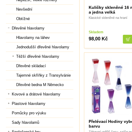
Kuličky skleněné 16 
Nevšední
a jedna velká
Klasické skleněné na hraní
Obtížné
Dřevěné hlavolamy
Skladem
Hlavolamy na láhev
98,00 Kč
Jednodušší dřevěné hlavolamy
Těžší dřevěné hlavolamy
Dřevěné skládací
Tajemné skříňky z Transylvánie
Dřevěné bedna M Německo
Kovové a drátové hlavolamy
Plastové hlavolamy
Pomůcky pro výuku
Přelévací Hodiny vyb
Sady hlavolamů
barvu
Společenské hry
Zábavný měřič času, spíše pr