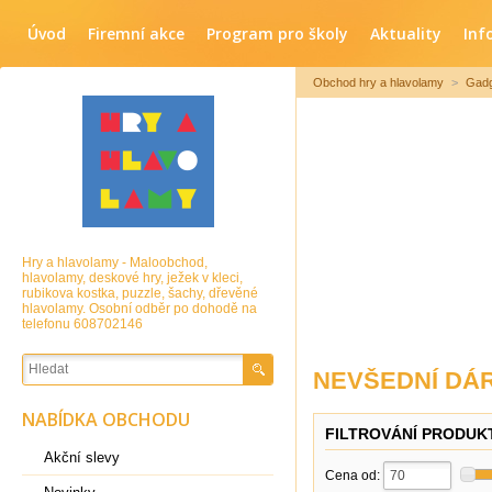
Úvod
Firemní akce
Program pro školy
Aktuality
Inf
Obchod hry a hlavolamy
>
Gadg
Hry a hlavolamy - Maloobchod,
hlavolamy, deskové hry, ježek v kleci,
rubikova kostka, puzzle, šachy, dřevěné
hlavolamy. Osobní odběr po dohodě na
telefonu 608702146
NEVŠEDNÍ DÁ
NABÍDKA OBCHODU
FILTROVÁNÍ PRODUK
Akční slevy
Cena od: