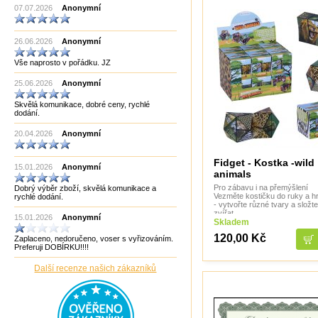
07.07.2026
Anonymní
Made in China
Made in EU
Made in India CHOPRA
26.06.2026
Made in Taiwan
Anonymní
Manopoulos
Vše naprosto v pořádku. JZ
MF3
mf8
25.06.2026
Anonymní
MoYu
Německo
Skvělá komunikace, dobré ceny, rychlé
Německo Bartl
dodání.
Německo HCM
Německo Philos
20.04.2026
Anonymní
New Pelikan
Old Pelikan
Out of the blue
Fidget - Kostka -wild
15.01.2026
Anonymní
Philos
animals
Piatnik
Pro zábavu i na přemýšlení
Dobrý výběr zboží, skvělá komunikace a
Puzzle Master Kanada
Vezměte kostičku do ruky a hra
rychlé dodání.
QiYi
- vytvořte různé tvary a složt
RADEMIC
zvířat
15.01.2026
Anonymní
Skladem
Recent Toys
Robetoy
120,00 Kč
Zaplaceno, nedoručeno, voser s vyřizováním.
Robetoy,Bartl
Preferuji DOBÍRKU!!!!
Rubiks
Rumunsko
Další recenze našich zákazníků
Sazka/Olympia
ShengShou
ShengShou)
Sonic Games