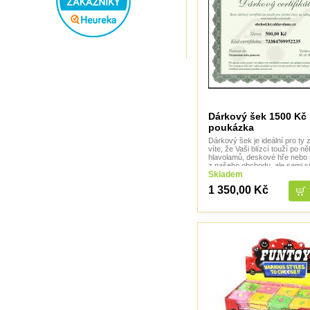
Speedstack USA
Svancara
Tantrix
Thajsko
Thajsko- Thailand wood
TheCubicle.us
Tobar
VINCO
VINCO Václav Obšívač
Dárkový šek 1500 Kč
poukázka
Dárkový šek je ideální pro ty z
víte, že Vaši blízcí touží po n
hlavolamů, deskové hře nebo 
z našeho obchodu, ale sami si
rady a nechcete koupit špatně
Skladem
1 350,00 Kč