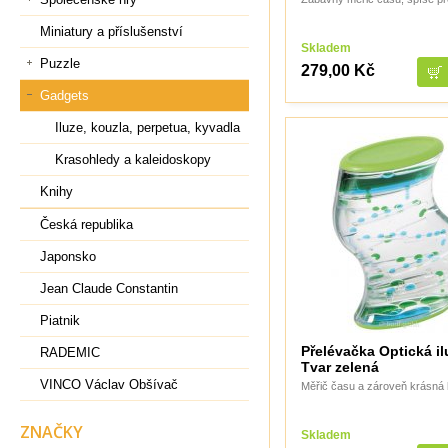
Miniatury a příslušenství
Skladem
Puzzle
279,00 Kč
Gadgets
Iluze, kouzla, perpetua, kyvadla
Krasohledy a kaleidoskopy
Knihy
Česká republika
Japonsko
Jean Claude Constantin
Piatnik
Přelévačka Optická il
RADEMIC
Tvar zelená
VINCO Václav Obšívač
Měřič času a zároveň krásná 
ZNAČKY
Skladem